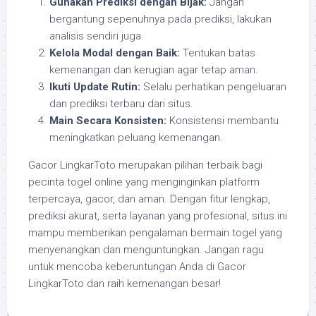
Gunakan Prediksi dengan Bijak:
Jangan
bergantung sepenuhnya pada prediksi, lakukan
analisis sendiri juga.
Kelola Modal dengan Baik:
Tentukan batas
kemenangan dan kerugian agar tetap aman.
Ikuti Update Rutin:
Selalu perhatikan pengeluaran
dan prediksi terbaru dari situs.
Main Secara Konsisten:
Konsistensi membantu
meningkatkan peluang kemenangan.
Gacor LingkarToto merupakan pilihan terbaik bagi
pecinta togel online yang menginginkan platform
terpercaya, gacor, dan aman. Dengan fitur lengkap,
prediksi akurat, serta layanan yang profesional, situs ini
mampu memberikan pengalaman bermain togel yang
menyenangkan dan menguntungkan. Jangan ragu
untuk mencoba keberuntungan Anda di Gacor
LingkarToto dan raih kemenangan besar!