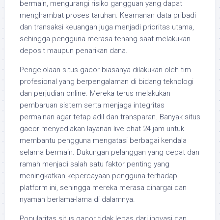
bermain, mengurangi risiko gangguan yang dapat
menghambat proses taruhan. Keamanan data pribadi
dan transaksi keuangan juga menjadi prioritas utama,
sehingga pengguna merasa tenang saat melakukan
deposit maupun penarikan dana.
Pengelolaan situs gacor biasanya dilakukan oleh tim
profesional yang berpengalaman di bidang teknologi
dan perjudian online. Mereka terus melakukan
pembaruan sistem serta menjaga integritas
permainan agar tetap adil dan transparan. Banyak situs
gacor menyediakan layanan live chat 24 jam untuk
membantu pengguna mengatasi berbagai kendala
selama bermain. Dukungan pelanggan yang cepat dan
ramah menjadi salah satu faktor penting yang
meningkatkan kepercayaan pengguna terhadap
platform ini, sehingga mereka merasa dihargai dan
nyaman berlama-lama di dalamnya.
Popularitas situs gacor tidak lepas dari inovasi dan