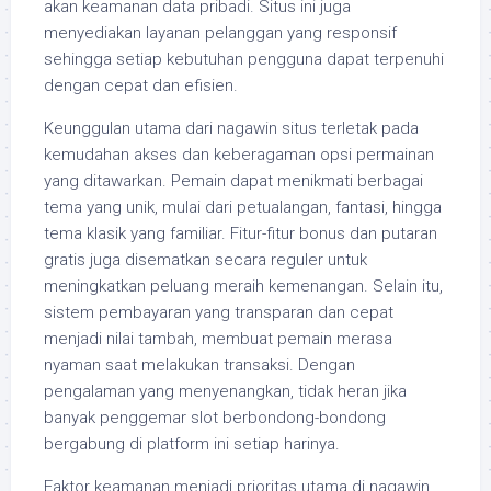
akan keamanan data pribadi. Situs ini juga
menyediakan layanan pelanggan yang responsif
sehingga setiap kebutuhan pengguna dapat terpenuhi
dengan cepat dan efisien.
Keunggulan utama dari nagawin situs terletak pada
kemudahan akses dan keberagaman opsi permainan
yang ditawarkan. Pemain dapat menikmati berbagai
tema yang unik, mulai dari petualangan, fantasi, hingga
tema klasik yang familiar. Fitur-fitur bonus dan putaran
gratis juga disematkan secara reguler untuk
meningkatkan peluang meraih kemenangan. Selain itu,
sistem pembayaran yang transparan dan cepat
menjadi nilai tambah, membuat pemain merasa
nyaman saat melakukan transaksi. Dengan
pengalaman yang menyenangkan, tidak heran jika
banyak penggemar slot berbondong-bondong
bergabung di platform ini setiap harinya.
Faktor keamanan menjadi prioritas utama di nagawin,