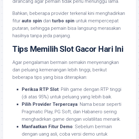
dirancang agar pemain tidak perlu menunggu lama.
Bahkan, beberapa provider terkenal kini menghadirkan
fitur
auto spin
dan
turbo spin
untuk mempercepat
putaran, sehingga pemain bisa langsung merasakan
hasilnya tanpa jeda panjang.
Tips Memilih Slot Gacor Hari Ini
Agar pengalaman bermain semakin menyenangkan
dan peluang kemenangan lebih tinggi, berikut
beberapa tips yang bisa diterapkan:
Periksa RTP Slot
: Pilih game dengan RTP tinggi
(di atas 95%) untuk peluang yang lebih baik.
Pilih Provider Terpercaya
: Nama besar seperti
Pragmatic Play, PG Soft, dan Habanero sering
menghadirkan game dengan volatilitas menarik.
Manfaatkan Fitur Demo
: Sebelum bermain
dengan uang asli, coba versi demo untuk