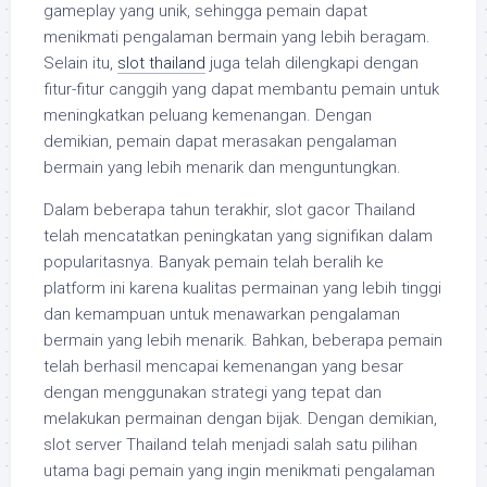
gameplay yang unik, sehingga pemain dapat
menikmati pengalaman bermain yang lebih beragam.
Selain itu,
slot thailand
juga telah dilengkapi dengan
fitur-fitur canggih yang dapat membantu pemain untuk
meningkatkan peluang kemenangan. Dengan
demikian, pemain dapat merasakan pengalaman
bermain yang lebih menarik dan menguntungkan.
Dalam beberapa tahun terakhir, slot gacor Thailand
telah mencatatkan peningkatan yang signifikan dalam
popularitasnya. Banyak pemain telah beralih ke
platform ini karena kualitas permainan yang lebih tinggi
dan kemampuan untuk menawarkan pengalaman
bermain yang lebih menarik. Bahkan, beberapa pemain
telah berhasil mencapai kemenangan yang besar
dengan menggunakan strategi yang tepat dan
melakukan permainan dengan bijak. Dengan demikian,
slot server Thailand telah menjadi salah satu pilihan
utama bagi pemain yang ingin menikmati pengalaman