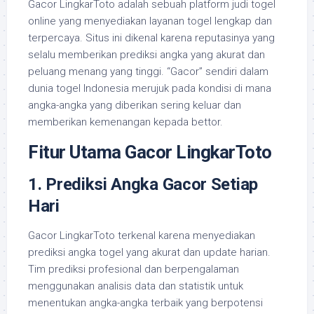
Gacor LingkarToto adalah sebuah platform judi togel
online yang menyediakan layanan togel lengkap dan
terpercaya. Situs ini dikenal karena reputasinya yang
selalu memberikan prediksi angka yang akurat dan
peluang menang yang tinggi. “Gacor” sendiri dalam
dunia togel Indonesia merujuk pada kondisi di mana
angka-angka yang diberikan sering keluar dan
memberikan kemenangan kepada bettor.
Fitur Utama Gacor LingkarToto
1. Prediksi Angka Gacor Setiap
Hari
Gacor LingkarToto terkenal karena menyediakan
prediksi angka togel yang akurat dan update harian.
Tim prediksi profesional dan berpengalaman
menggunakan analisis data dan statistik untuk
menentukan angka-angka terbaik yang berpotensi