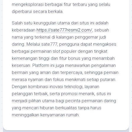
mengeksplorasi berbagai fitur terbaru yang selalu
diperbarui secara berkala.
Salah satu keunggulan utama dari situs ini adalah
keberadaan
https://sate777resmi2.com/
, sebuah
nama yang terkenal di kalangan penggemar judi
daring. Melalui sate777, pengguna dapat mengakses
berbagai permainan slot populer dengan tingkat
kemenangan tinggi dan fitur bonus yang menambah
keseruan. Platform ini juga menawarkan pengalaman
bermain yang aman dan terpercaya, sehingga pemain
merasa nyaman dan fokus menikmati setiap putaran.
Dengan kombinasi inovasi teknologi, layanan
pelanggan terbaik, serta promosi menarik, situs ini
menjadi pilihan utama bagi pecinta permainan daring
yang mencari hiburan berkualitas tanpa harus
meninggalkan kenyamanan rumah.