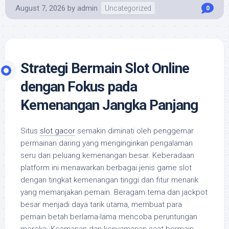
August 7, 2026
by
admin
Uncategorized
0
Strategi Bermain Slot Online
dengan Fokus pada
Kemenangan Jangka Panjang
Situs
slot gacor
semakin diminati oleh penggemar
permainan daring yang menginginkan pengalaman
seru dan peluang kemenangan besar. Keberadaan
platform ini menawarkan berbagai jenis game slot
dengan tingkat kemenangan tinggi dan fitur menarik
yang memanjakan pemain. Beragam tema dan jackpot
besar menjadi daya tarik utama, membuat para
pemain betah berlama-lama mencoba peruntungan