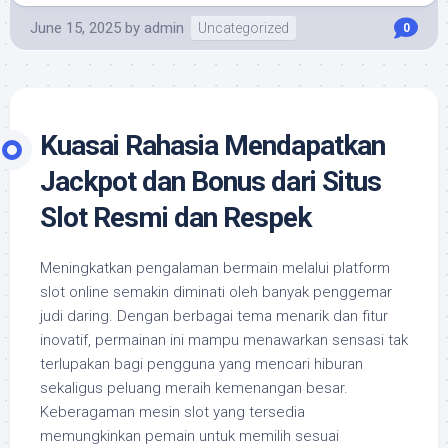
June 15, 2025
by
admin
Uncategorized
0
Kuasai Rahasia Mendapatkan
Jackpot dan Bonus dari Situs
Slot Resmi dan Respek
Meningkatkan pengalaman bermain melalui platform
slot online semakin diminati oleh banyak penggemar
judi daring. Dengan berbagai tema menarik dan fitur
inovatif, permainan ini mampu menawarkan sensasi tak
terlupakan bagi pengguna yang mencari hiburan
sekaligus peluang meraih kemenangan besar.
Keberagaman mesin slot yang tersedia
memungkinkan pemain untuk memilih sesuai