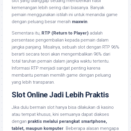
slot yang dianggap sedang memberikan hasil
kemenangan lebih sering dari biasanya. Banyak
pemain menggunakan istilah ini untuk menandai game
dengan peluang besar meraih
maxwin
.
Sementara itu,
RTP (Return to Player)
adalah
persentase pengembalian kepada pemain dalam
jangka panjang. Misalnya, sebuah slot dengan RTP 96%
berarti secara teori akan mengembalikan 96% dari
total taruhan pemain dalam jangka waktu tertentu.
Informasi RTP menjadi sangat penting karena
membantu pemain memilih game dengan peluang
yang lebih transparan.
Slot Online Jadi Lebih Praktis
Jika dulu bermain slot hanya bisa dilakukan di kasino
atau tempat khusus, kini semuanya dapat diakses
dengan
praktis melalui perangkat smartphone,
tablet, maupun komputer
. Beberapa alasan mengapa