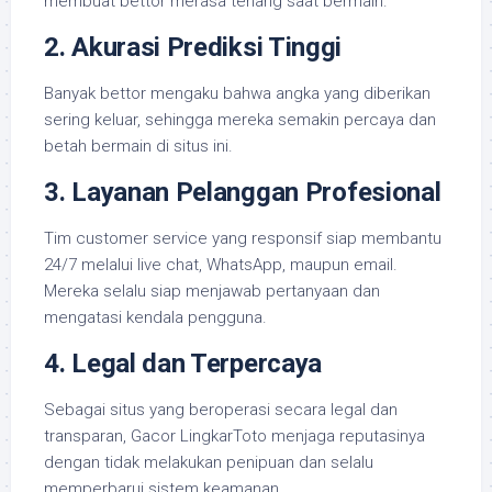
membuat bettor merasa tenang saat bermain.
2. Akurasi Prediksi Tinggi
Banyak bettor mengaku bahwa angka yang diberikan
sering keluar, sehingga mereka semakin percaya dan
betah bermain di situs ini.
3. Layanan Pelanggan Profesional
Tim customer service yang responsif siap membantu
24/7 melalui live chat, WhatsApp, maupun email.
Mereka selalu siap menjawab pertanyaan dan
mengatasi kendala pengguna.
4. Legal dan Terpercaya
Sebagai situs yang beroperasi secara legal dan
transparan, Gacor LingkarToto menjaga reputasinya
dengan tidak melakukan penipuan dan selalu
memperbarui sistem keamanan.