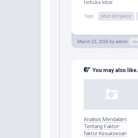
terbuka lebar.
Tags:
situs slot gacor
March 22, 2026
by
admin
Un
You may also like.
Analisis Mendalam
Tentang Faktor-
faktor Kesuksesan