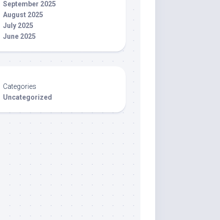
September 2025
August 2025
July 2025
June 2025
Categories
Uncategorized