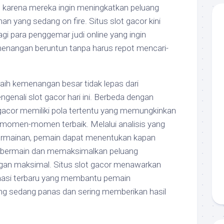
, karena mereka ingin meningkatkan peluang
 yang sedang on fire. Situs slot gacor kini
gi para penggemar judi online yang ingin
enangan beruntun tanpa harus repot mencari-
aih kemenangan besar tidak lepas dari
nali slot gacor hari ini. Berbeda dengan
 gacor memiliki pola tertentu yang memungkinkan
omen-momen terbaik. Melalui analisis yang
ermainan, pemain dapat menentukan kapan
k bermain dan memaksimalkan peluang
n maksimal. Situs slot gacor menawarkan
ormasi terbaru yang membantu pemain
ang sedang panas dan sering memberikan hasil