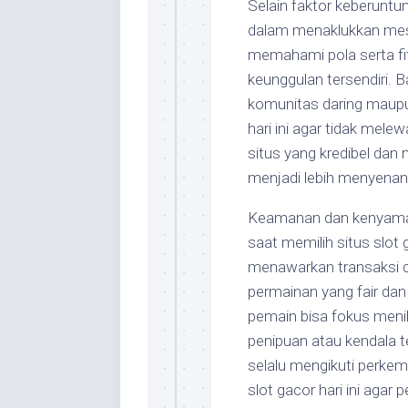
Selain faktor keberuntu
dalam menaklukkan mesi
memahami pola serta fi
keunggulan tersendiri.
komunitas daring maupu
hari ini agar tidak mel
situs yang kredibel dan
menjadi lebih menyena
Keamanan dan kenyaman
saat memilih situs slot
menawarkan transaksi c
permainan yang fair dan
pemain bisa fokus menik
penipuan atau kendala t
selalu mengikuti perke
slot gacor hari ini aga