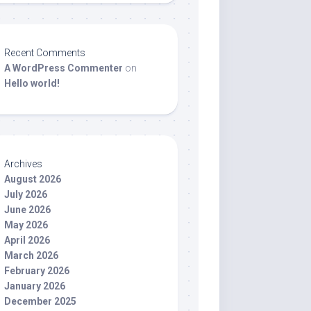
Recent Comments
A WordPress Commenter
on
Hello world!
Archives
August 2026
July 2026
June 2026
May 2026
April 2026
March 2026
February 2026
January 2026
December 2025