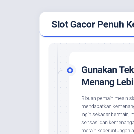
Skip
Slot Gacor Penuh 
to
content
Gunakan Tekn
Menang Lebi
Ribuan pemain mesin slo
mendapatkan kemenanga
ingin sekadar bermain,
sensasi dan kemenangan
meraih keberuntungan 