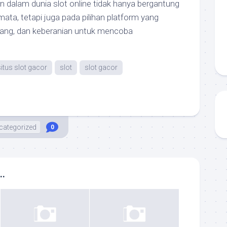
an dalam dunia slot online tidak hanya bergantung
ta, tetapi juga pada pilihan platform yang
atang, dan keberanian untuk mencoba
situs slot gacor
slot
slot gacor
categorized
0
..