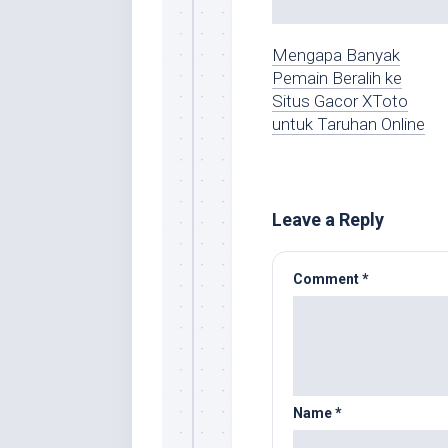
Mengapa Banyak
Pemain Beralih ke
Situs Gacor XToto
untuk Taruhan Online
Leave a Reply
Comment
*
Name
*