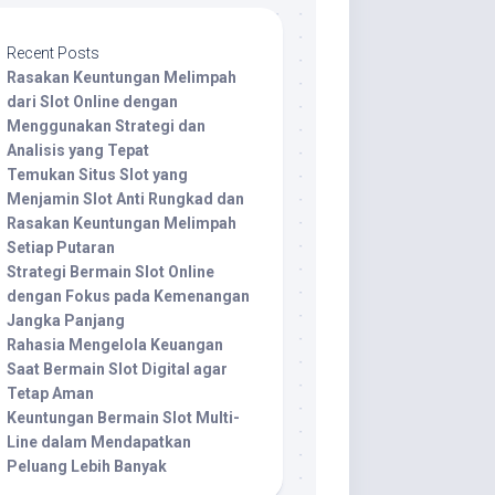
Recent Posts
Rasakan Keuntungan Melimpah
dari Slot Online dengan
Menggunakan Strategi dan
Analisis yang Tepat
Temukan Situs Slot yang
Menjamin Slot Anti Rungkad dan
Rasakan Keuntungan Melimpah
Setiap Putaran
Strategi Bermain Slot Online
dengan Fokus pada Kemenangan
Jangka Panjang
Rahasia Mengelola Keuangan
Saat Bermain Slot Digital agar
Tetap Aman
Keuntungan Bermain Slot Multi-
Line dalam Mendapatkan
Peluang Lebih Banyak