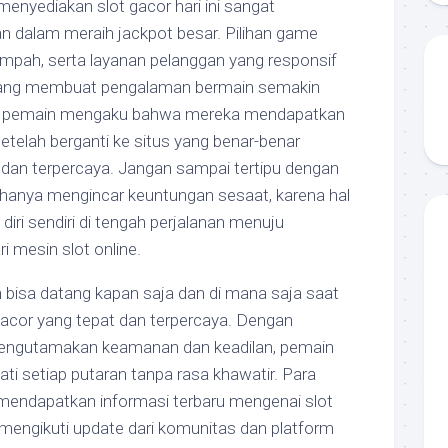
 menyediakan slot gacor hari ini sangat
n dalam meraih jackpot besar. Pilihan game
limpah, serta layanan pelanggan yang responsif
yang membuat pengalaman bermain semakin
 pemain mengaku bahwa mereka mendapatkan
telah berganti ke situs yang benar-benar
dan terpercaya. Jangan sampai tertipu dengan
 hanya mengincar keuntungan sesaat, karena hal
diri sendiri di tengah perjalanan menuju
ri mesin slot online.
 bisa datang kapan saja dan di mana saja saat
gacor yang tepat dan terpercaya. Dengan
mengutamakan keamanan dan keadilan, pemain
ati setiap putaran tanpa rasa khawatir. Para
u mendapatkan informasi terbaru mengenai slot
in mengikuti update dari komunitas dan platform