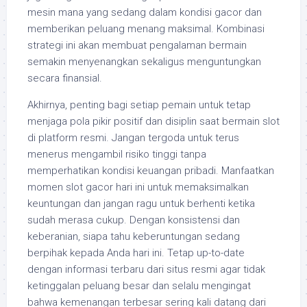
mesin mana yang sedang dalam kondisi gacor dan
memberikan peluang menang maksimal. Kombinasi
strategi ini akan membuat pengalaman bermain
semakin menyenangkan sekaligus menguntungkan
secara finansial.
Akhirnya, penting bagi setiap pemain untuk tetap
menjaga pola pikir positif dan disiplin saat bermain slot
di platform resmi. Jangan tergoda untuk terus
menerus mengambil risiko tinggi tanpa
memperhatikan kondisi keuangan pribadi. Manfaatkan
momen slot gacor hari ini untuk memaksimalkan
keuntungan dan jangan ragu untuk berhenti ketika
sudah merasa cukup. Dengan konsistensi dan
keberanian, siapa tahu keberuntungan sedang
berpihak kepada Anda hari ini. Tetap up-to-date
dengan informasi terbaru dari situs resmi agar tidak
ketinggalan peluang besar dan selalu mengingat
bahwa kemenangan terbesar sering kali datang dari