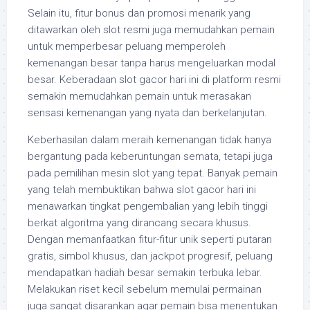
Selain itu, fitur bonus dan promosi menarik yang
ditawarkan oleh slot resmi juga memudahkan pemain
untuk memperbesar peluang memperoleh
kemenangan besar tanpa harus mengeluarkan modal
besar. Keberadaan slot gacor hari ini di platform resmi
semakin memudahkan pemain untuk merasakan
sensasi kemenangan yang nyata dan berkelanjutan.
Keberhasilan dalam meraih kemenangan tidak hanya
bergantung pada keberuntungan semata, tetapi juga
pada pemilihan mesin slot yang tepat. Banyak pemain
yang telah membuktikan bahwa slot gacor hari ini
menawarkan tingkat pengembalian yang lebih tinggi
berkat algoritma yang dirancang secara khusus.
Dengan memanfaatkan fitur-fitur unik seperti putaran
gratis, simbol khusus, dan jackpot progresif, peluang
mendapatkan hadiah besar semakin terbuka lebar.
Melakukan riset kecil sebelum memulai permainan
juga sangat disarankan agar pemain bisa menentukan