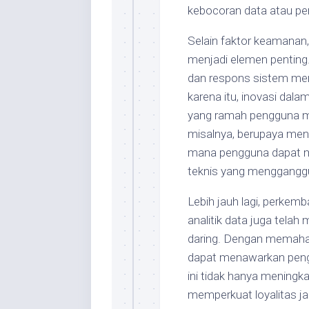
kebocoran data atau pe
Selain faktor keamanan
menjadi elemen penting.
dan respons sistem men
karena itu, inovasi dala
yang ramah pengguna men
misalnya, berupaya meng
mana pengguna dapat m
teknis yang menggangg
Lebih jauh lagi, perkem
analitik data juga telah
daring. Dengan memaham
dapat menawarkan penga
ini tidak hanya meningk
memperkuat loyalitas ja