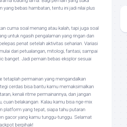
drama loading lama. Bagi pemain yang suka
 yang bebas hambatan, tentu ini jadi nilai plus
an cuma soal menang atau kalah, tapi juga soal
cang untuk ngasih pengalaman yang ringan dan
elepas penat setelah aktivitas seharian. Variasi
lai dari petualangan, mitologi, fantasi, sampai
gic banget. Jadi pemain bebas eksplor sesuai
ine tetaplah permainan yang mengandalkan
rategi cerdas bisa bantu kamu memaksimalkan
taran, kenali ritme permainannya, dan jangan
lu, cuan belakangan. Kalau kamu bisa nge-mix
dan platform yang tepat, siapa tahu putaran
en gacor yang kamu tunggu-tunggu. Selamat
ckpot berpihak!