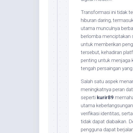
Transformasi ini tidak t
hiburan daring, termasuk
utama munculnya berbaga
berlomba menciptakan si
untuk memberikan penga
tersebut, kehadiran plat
penting untuk menjaga
tengah persaingan yang 
Salah satu aspek menari
meningkatnya peran dat
seperti
kurir89
memaham
utama keberlangsungan l
verifikasi identitas, ser
tidak dapat diabaikan. D
pengguna dapat berjala