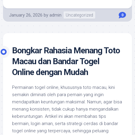
January 26, 2026
by
admin
Uncategorized
0
Bongkar Rahasia Menang Toto
Macau dan Bandar Togel
Online dengan Mudah
Permainan togel online, khususnya toto macau, kini
semakin diminati oleh para pemain yang ingin
mendapatkan keuntungan maksimal. Namun, agar bisa
menang konsisten, tidak cukup hanya mengandalkan
keberuntungan. Artikel ini akan membahas tips
bermain, login aman, serta strategi cerdas di bandar
togel online yang terpercaya, sehingga peluang