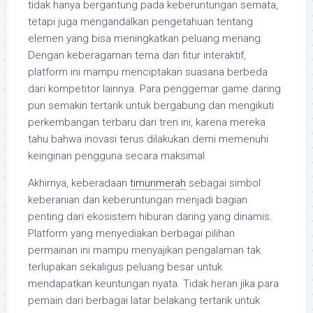
tidak hanya bergantung pada keberuntungan semata,
tetapi juga mengandalkan pengetahuan tentang
elemen yang bisa meningkatkan peluang menang.
Dengan keberagaman tema dan fitur interaktif,
platform ini mampu menciptakan suasana berbeda
dari kompetitor lainnya. Para penggemar game daring
pun semakin tertarik untuk bergabung dan mengikuti
perkembangan terbaru dari tren ini, karena mereka
tahu bahwa inovasi terus dilakukan demi memenuhi
keinginan pengguna secara maksimal.
Akhirnya, keberadaan
timunmerah
sebagai simbol
keberanian dan keberuntungan menjadi bagian
penting dari ekosistem hiburan daring yang dinamis.
Platform yang menyediakan berbagai pilihan
permainan ini mampu menyajikan pengalaman tak
terlupakan sekaligus peluang besar untuk
mendapatkan keuntungan nyata. Tidak heran jika para
pemain dari berbagai latar belakang tertarik untuk