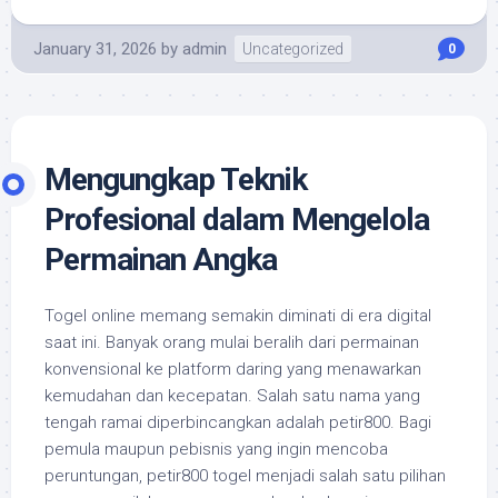
January 31, 2026
by
admin
Uncategorized
0
Mengungkap Teknik
Profesional dalam Mengelola
Permainan Angka
Togel online memang semakin diminati di era digital
saat ini. Banyak orang mulai beralih dari permainan
konvensional ke platform daring yang menawarkan
kemudahan dan kecepatan. Salah satu nama yang
tengah ramai diperbincangkan adalah petir800. Bagi
pemula maupun pebisnis yang ingin mencoba
peruntungan, petir800 togel menjadi salah satu pilihan