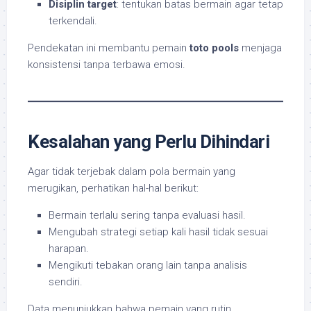
Disiplin target
: tentukan batas bermain agar tetap
terkendali.
Pendekatan ini membantu pemain
toto pools
menjaga
konsistensi tanpa terbawa emosi.
Kesalahan yang Perlu Dihindari
Agar tidak terjebak dalam pola bermain yang
merugikan, perhatikan hal-hal berikut:
Bermain terlalu sering tanpa evaluasi hasil.
Mengubah strategi setiap kali hasil tidak sesuai
harapan.
Mengikuti tebakan orang lain tanpa analisis
sendiri.
Data menunjukkan bahwa pemain yang rutin