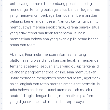
online yang semakin berkembang pesat. Ia sering
mendengar tentang berbagai situs bandar togel online
yang menawarkan berbagai kemudahan bermain dan
peluang kemenangan besar. Namun, keingintahuan itu
membuatnya merasa sedikit ragu, karena banyak situs
yang tidak resmi dan tidak terpercaya. Ia ingin
memastikan bahwa apa yang akan dipilih benar-benar
aman dan resmi.
Akhirnya, Rina mulai mencari informasi tentang
platform yang bisa diandalkan dan legal. Ia mendengar
tentang scater4d, sebuah situs yang cukup terkenal di
kalangan penggemar togel online. Rina memutuskan
untuk mencoba mengakses scater4d resmi, agar tidak
salah langkah dan tetap merasa aman saat bermain. Ia
tahu bahwa salah satu kunci utama adalah melakukan
scater4d login dengan benar, memastikan platform
yang digunakan adalah resmi dan terpercaya.