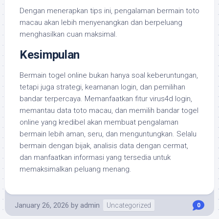
Dengan menerapkan tips ini, pengalaman bermain toto
macau akan lebih menyenangkan dan berpeluang
menghasilkan cuan maksimal.
Kesimpulan
Bermain togel online bukan hanya soal keberuntungan,
tetapi juga strategi, keamanan login, dan pemilihan
bandar terpercaya. Memanfaatkan fitur virus4d login,
memantau data toto macau, dan memilih bandar togel
online yang kredibel akan membuat pengalaman
bermain lebih aman, seru, dan menguntungkan. Selalu
bermain dengan bijak, analisis data dengan cermat,
dan manfaatkan informasi yang tersedia untuk
memaksimalkan peluang menang.
January 26, 2026
by
admin
Uncategorized
0