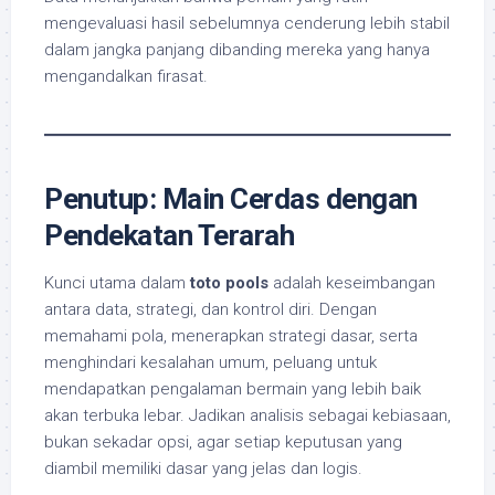
mengevaluasi hasil sebelumnya cenderung lebih stabil
dalam jangka panjang dibanding mereka yang hanya
mengandalkan firasat.
Penutup: Main Cerdas dengan
Pendekatan Terarah
Kunci utama dalam
toto pools
adalah keseimbangan
antara data, strategi, dan kontrol diri. Dengan
memahami pola, menerapkan strategi dasar, serta
menghindari kesalahan umum, peluang untuk
mendapatkan pengalaman bermain yang lebih baik
akan terbuka lebar. Jadikan analisis sebagai kebiasaan,
bukan sekadar opsi, agar setiap keputusan yang
diambil memiliki dasar yang jelas dan logis.