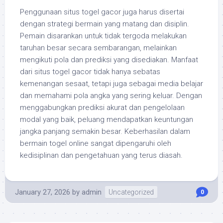
Penggunaan situs togel gacor juga harus disertai
dengan strategi bermain yang matang dan disiplin.
Pemain disarankan untuk tidak tergoda melakukan
taruhan besar secara sembarangan, melainkan
mengikuti pola dan prediksi yang disediakan. Manfaat
dari situs togel gacor tidak hanya sebatas
kemenangan sesaat, tetapi juga sebagai media belajar
dan memahami pola angka yang sering keluar. Dengan
menggabungkan prediksi akurat dan pengelolaan
modal yang baik, peluang mendapatkan keuntungan
jangka panjang semakin besar. Keberhasilan dalam
bermain togel online sangat dipengaruhi oleh
kedisiplinan dan pengetahuan yang terus diasah.
January 27, 2026
by
admin
Uncategorized
0