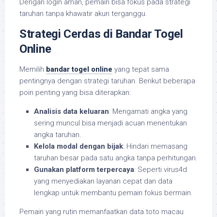
Dengan login aman, pemain bisa fokus pada strategi
taruhan tanpa khawatir akun terganggu.
Strategi Cerdas di Bandar Togel
Online
Memilih
bandar togel online
yang tepat sama
pentingnya dengan strategi taruhan. Berikut beberapa
poin penting yang bisa diterapkan:
Analisis data keluaran
: Mengamati angka yang
sering muncul bisa menjadi acuan menentukan
angka taruhan.
Kelola modal dengan bijak
: Hindari memasang
taruhan besar pada satu angka tanpa perhitungan.
Gunakan platform terpercaya
: Seperti virus4d
yang menyediakan layanan cepat dan data
lengkap untuk membantu pemain fokus bermain.
Pemain yang rutin memanfaatkan data toto macau