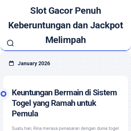
Skip
Slot Gacor Penuh
to
content
Keberuntungan dan Jackpot
Melimpah
January 2026
Keuntungan Bermain di Sistem
Togel yang Ramah untuk
Pemula
Suatu hari, Rina merasa penasaran dengan dunia togel