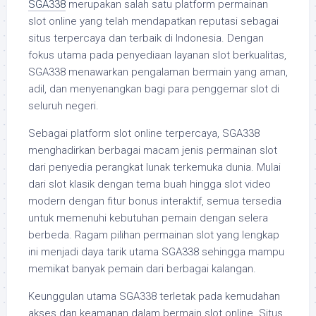
SGA338
merupakan salah satu platform permainan
slot online yang telah mendapatkan reputasi sebagai
situs terpercaya dan terbaik di Indonesia. Dengan
fokus utama pada penyediaan layanan slot berkualitas,
SGA338 menawarkan pengalaman bermain yang aman,
adil, dan menyenangkan bagi para penggemar slot di
seluruh negeri.
Sebagai platform slot online terpercaya, SGA338
menghadirkan berbagai macam jenis permainan slot
dari penyedia perangkat lunak terkemuka dunia. Mulai
dari slot klasik dengan tema buah hingga slot video
modern dengan fitur bonus interaktif, semua tersedia
untuk memenuhi kebutuhan pemain dengan selera
berbeda. Ragam pilihan permainan slot yang lengkap
ini menjadi daya tarik utama SGA338 sehingga mampu
memikat banyak pemain dari berbagai kalangan.
Keunggulan utama SGA338 terletak pada kemudahan
akses dan keamanan dalam bermain slot online. Situs