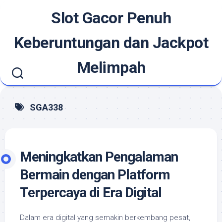
Skip
Slot Gacor Penuh
to
content
Keberuntungan dan Jackpot
Melimpah
SGA338
Meningkatkan Pengalaman
Bermain dengan Platform
Terpercaya di Era Digital
Dalam era digital yang semakin berkembang pesat,