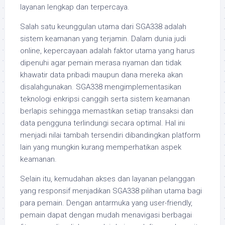
layanan lengkap dan terpercaya.
Salah satu keunggulan utama dari SGA338 adalah
sistem keamanan yang terjamin. Dalam dunia judi
online, kepercayaan adalah faktor utama yang harus
dipenuhi agar pemain merasa nyaman dan tidak
khawatir data pribadi maupun dana mereka akan
disalahgunakan. SGA338 mengimplementasikan
teknologi enkripsi canggih serta sistem keamanan
berlapis sehingga memastikan setiap transaksi dan
data pengguna terlindungi secara optimal. Hal ini
menjadi nilai tambah tersendiri dibandingkan platform
lain yang mungkin kurang memperhatikan aspek
keamanan.
Selain itu, kemudahan akses dan layanan pelanggan
yang responsif menjadikan SGA338 pilihan utama bagi
para pemain. Dengan antarmuka yang user-friendly,
pemain dapat dengan mudah menavigasi berbagai