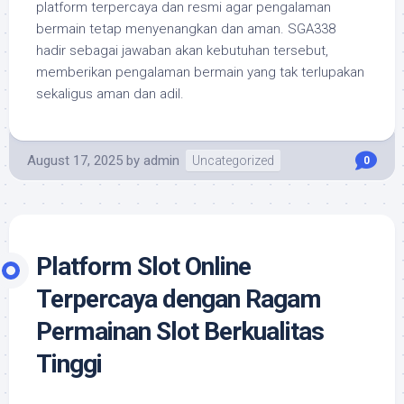
platform terpercaya dan resmi agar pengalaman
bermain tetap menyenangkan dan aman. SGA338
hadir sebagai jawaban akan kebutuhan tersebut,
memberikan pengalaman bermain yang tak terlupakan
sekaligus aman dan adil.
August 17, 2025
by
admin
Uncategorized
0
Platform Slot Online
Terpercaya dengan Ragam
Permainan Slot Berkualitas
Tinggi