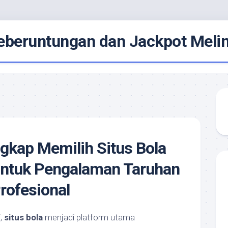
Keberuntungan dan Jackpot Mel
gkap Memilih Situs Bola
untuk Pengalaman Taruhan
rofesional
i,
situs bola
menjadi platform utama