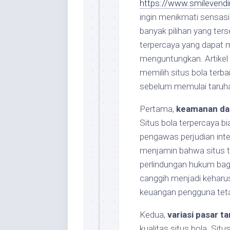
https://www.smilevend
ingin menikmati sensasi
banyak pilihan yang ters
terpercaya yang dapat 
menguntungkan. Artikel
memilih situs bola terba
sebelum memulai taruh
Pertama,
keamanan dan
Situs bola terpercaya bi
pengawas perjudian inte
menjamin bahwa situs t
perlindungan hukum bagi 
canggih menjadi keharus
keuangan pengguna tet
Kedua,
variasi pasar t
kualitas situs bola. Si