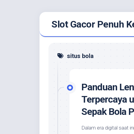
Skip
Slot Gacor Penuh 
to
content
situs bola
Panduan Len
Terpercaya 
Sepak Bola P
Dalam era digital saat in