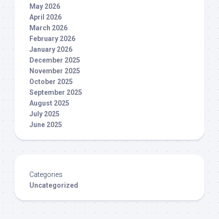
May 2026
April 2026
March 2026
February 2026
January 2026
December 2025
November 2025
October 2025
September 2025
August 2025
July 2025
June 2025
Categories
Uncategorized