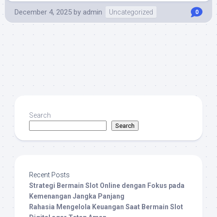
December 4, 2025
by
admin
Uncategorized
0
Search
Search
Recent Posts
Strategi Bermain Slot Online dengan Fokus pada
Kemenangan Jangka Panjang
Rahasia Mengelola Keuangan Saat Bermain Slot