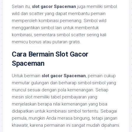
Selain itu,
slot gacor Spaceman
juga memiliki simbol
wild dan scatter yang dapat membantu pemain
memperoleh kombinasi pemenang. Simbol wild
menggantikan simbol lain untuk membentuk
kombinasi, sementara simbol scatter sering kali
memicu bonus atau putaran gratis.
Cara Bermain Slot Gacor
Spaceman
Untuk bermain
slot gacor Spaceman
, pemain cukup
memutar gulungan dan berharap simbol-simbol yang
muncul sesuai dengan pola kemenangan. Setiap
mesin slot memiliki tabel pembayaran yang
menjelaskan berapa nilai kemenangan yang bisa
didapatkan untuk kombinasi simbol tertentu. Sebagai
pemula, mungkin Anda merasa bingung, tetapi jangan
khawatir, karena permainan ini sangat mudah dipahami.