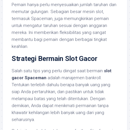
Pemain hanya perlu menyesuaikan jumlah taruhan dan
memutar gulungan. Sebagian besar mesin slot,
termasuk Spaceman, juga memungkinkan pemain
untuk mengatur taruhan sesuai dengan anggaran
mereka. Ini memberikan fleksibilitas yang sangat
membantu bagi pemain dengan berbagai tingkat
keahlian.
Strategi Bermain Slot Gacor
Salah satu tips yang perlu diingat saat bermain
slot
gacor Spaceman
adalah manajemen bankroll.
Tentukan terlebih dahulu berapa banyak uang yang
siap Anda pertaruhkan, dan pastikan untuk tidak
melampaui batas yang telah ditentukan. Dengan
demikian, Anda dapat menikmati permainan tanpa
khawatir kehilangan lebih banyak uang dari yang
seharusnya.