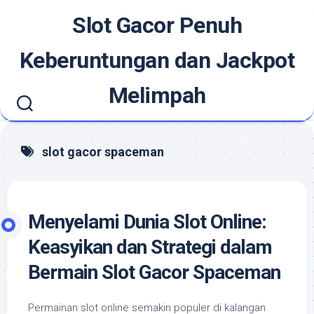
Skip
Slot Gacor Penuh
to
content
Keberuntungan dan Jackpot
Melimpah
slot gacor spaceman
Menyelami Dunia Slot Online:
Keasyikan dan Strategi dalam
Bermain Slot Gacor Spaceman
Permainan slot online semakin populer di kalangan