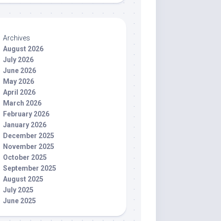
Archives
August 2026
July 2026
June 2026
May 2026
April 2026
March 2026
February 2026
January 2026
December 2025
November 2025
October 2025
September 2025
August 2025
July 2025
June 2025