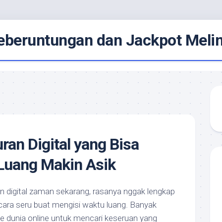
Keberuntungan dan Jackpot Mel
ran Digital yang Bisa
Luang Makin Asik
n digital zaman sekarang, rasanya nggak lengkap
cara seru buat mengisi waktu luang. Banyak
ke dunia online untuk mencari keseruan yang