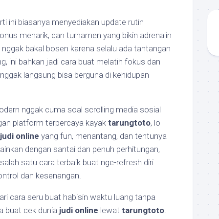
erti ini biasanya menyediakan update rutin
onus menarik, dan turnamen yang bikin adrenalin
 nggak bakal bosen karena selalu ada tantangan
g, ini bahkan jadi cara buat melatih fokus dan
nggak langsung bisa berguna di kehidupan
 modern nggak cuma soal scrolling media sosial
gan platform terpercaya kayak
tarungtoto
, lo
judi online
yang fun, menantang, dan tentunya
ainkan dengan santai dan penuh perhitungan,
salah satu cara terbaik buat nge-refresh diri
ontrol dan kesenangan.
nyari cara seru buat habisin waktu luang tanpa
ya buat cek dunia
judi online
lewat
tarungtoto
.