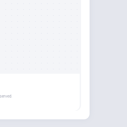
served.