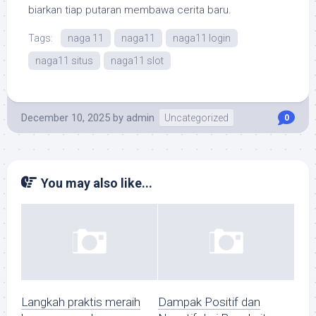
biarkan tiap putaran membawa cerita baru.
Tags:
naga 11
naga11
naga11 login
naga11 situs
naga11 slot
December 10, 2025
by
admin
Uncategorized
0
You may also like...
Langkah praktis meraih
Dampak Positif dan