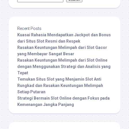
Recent Posts
Kuasai Rahasia Mendapatkan Jackpot dan Bonus
dari Situs Slot Resmi dan Respek
Rasakan Keuntungan Melimpah dari Slot Gacor
yang Membayar Sangat Besar
Rasakan Keuntungan Melimpah dari Slot Online
dengan Menggunakan Strategi dan Analisis yang
Tepat
Temukan Situs Slot yang Menjamin Slot Anti
Rungkad dan Rasakan Keuntungan Melimpah
Setiap Putaran
Strategi Bermain Slot Online dengan Fokus pada
Kemenangan Jangka Panjang