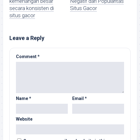
kemenangan besar
Negatif dari Popularitas
secara konsisten di
Situs Gacor
situs gacor
Leave a Reply
Comment
*
Name
*
Email
*
Website