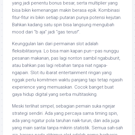
yang jadi penentu bonus besar, serta multiplier yang
bisa bikin kemenangan makin berasa epik. Kombinasi
fitur-fitur ini bikin setiap putaran punya potensi kejutan.
Bahkan kadang satu spin bisa langsung mengubah
mood dari “b aja” jadi “gas terus!”.
Keunggulan lain dari permainan slot adalah
fleksibilitasnya. Lo bisa main kapan pun—pas nunggu
pesanan makanan, pas lagi nonton sambil ngabuburit,
atau bahkan pas lagi rebahan tanpa niat ngapa-
ngapain. Slot itu ibarat entertainment ringan yang
nggak perlu komitmen waktu panjang tapi tetap ngasih
experience yang memuaskan. Cocok banget buat
gaya hidup digital yang serba multitasking.
Meski terlihat simpel, sebagian pemain suka ngejar
strategi sendiri. Ada yang percaya sama timing spin,
ada yang ngatur pola taruhan naik-turun, dan ada juga
yang main santai tanpa mikirin statistik. Semua sah-sah