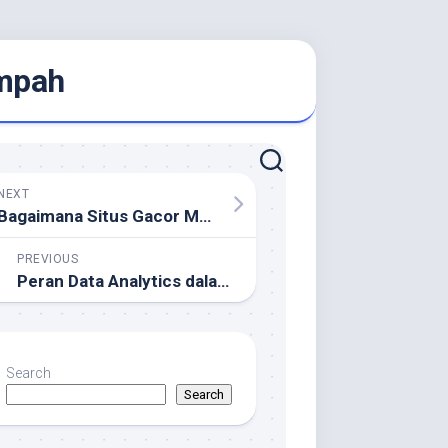
impah
NEXT
Bagaimana Situs Gacor Menyediakan Pelayanan 24 Jam untuk Pemain
PREVIOUS
Peran Data Analytics dalam Menyusun Strategi Permainan di Situs Gacor
Search
Search