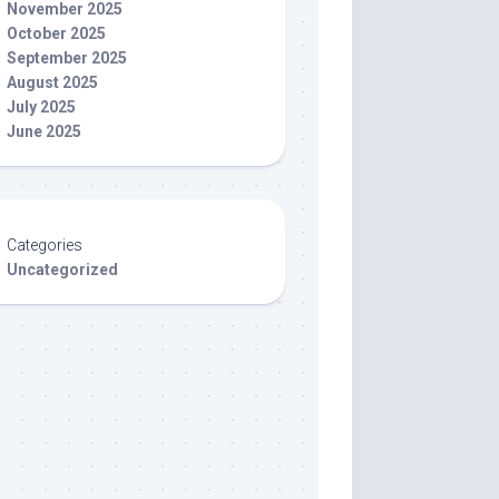
November 2025
October 2025
September 2025
August 2025
July 2025
June 2025
Categories
Uncategorized