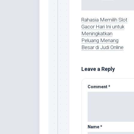
Rahasia Memilih Slot
Gacor Hari Ini untuk
Meningkatkan
Peluang Menang
Besar di Judi Online
Leave a Reply
Comment
*
Name
*