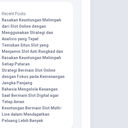
Recent Posts
Rasakan Keuntungan Melimpah
dari Slot Online dengan
Menggunakan Strategi dan
Analisis yang Tepat
Temukan Situs Slot yang
Menjamin Slot Anti Rungkad dan
Rasakan Keuntungan Melimpah
Setiap Putaran
Strategi Bermain Slot Online
dengan Fokus pada Kemenangan
Jangka Panjang
Rahasia Mengelola Keuangan
Saat Bermain Slot Digital agar
Tetap Aman
Keuntungan Bermain Slot Multi-
Line dalam Mendapatkan
Peluang Lebih Banyak