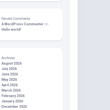
Recent Comments
A WordPress Commenter
on
Hello world!
Archives
August 2026
July 2026
June 2026
May 2026
April 2026
March 2026
February 2026
January 2026
December 2025