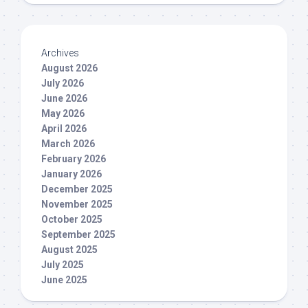
Archives
August 2026
July 2026
June 2026
May 2026
April 2026
March 2026
February 2026
January 2026
December 2025
November 2025
October 2025
September 2025
August 2025
July 2025
June 2025