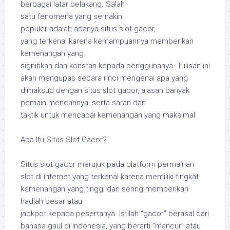
berbagai latar belakang. Salah
satu fenomena yang semakin
populer adalah adanya situs slot gacor,
yang terkenal karena kemampuannya memberikan
kemenangan yang
signifikan dan konstan kepada penggunanya. Tulisan ini
akan mengupas secara rinci mengenai apa yang
dimaksud dengan situs slot gacor, alasan banyak
pemain mencarinya, serta saran dan
taktik untuk mencapai kemenangan yang maksimal.
Apa Itu Situs Slot Gacor?
Situs slot gacor merujuk pada platform permainan
slot di internet yang terkenal karena memiliki tingkat
kemenangan yang tinggi dan sering memberikan
hadiah besar atau
jackpot kepada pesertanya. Istilah “gacor” berasal dari
bahasa gaul di Indonesia, yang berarti “mancur” atau