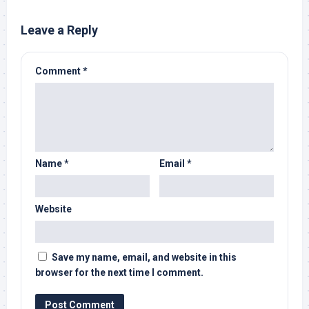
Leave a Reply
Comment
*
Name
*
Email
*
Website
Save my name, email, and website in this
browser for the next time I comment.