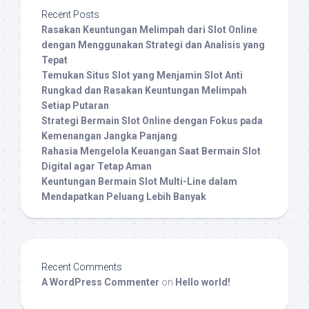
Recent Posts
Rasakan Keuntungan Melimpah dari Slot Online
dengan Menggunakan Strategi dan Analisis yang
Tepat
Temukan Situs Slot yang Menjamin Slot Anti
Rungkad dan Rasakan Keuntungan Melimpah
Setiap Putaran
Strategi Bermain Slot Online dengan Fokus pada
Kemenangan Jangka Panjang
Rahasia Mengelola Keuangan Saat Bermain Slot
Digital agar Tetap Aman
Keuntungan Bermain Slot Multi-Line dalam
Mendapatkan Peluang Lebih Banyak
Recent Comments
A WordPress Commenter
on
Hello world!