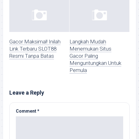
Gacor Maksimal! Inilah
Langkah Mudah
Link Terbaru SLOT88
Menemukan Situs
Resmi Tanpa Batas
Gacor Paling
Menguntungkan Untuk
Pemula
Leave a Reply
Comment
*