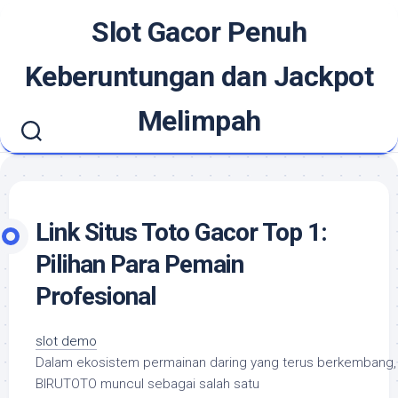
Skip
Slot Gacor Penuh
to
content
Keberuntungan dan Jackpot
Melimpah
Link Situs Toto Gacor Top 1:
Pilihan Para Pemain
Profesional
slot demo
Dalam ekosistem permainan daring yang terus berkembang,
BIRUTOTO muncul sebagai salah satu