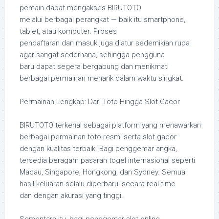
pemain dapat mengakses BIRUTOTO
melalui berbagai perangkat — baik itu smartphone,
tablet, atau komputer. Proses
pendaftaran dan masuk juga diatur sedemikian rupa
agar sangat sederhana, sehingga pengguna
baru dapat segera bergabung dan menikmati
berbagai permainan menarik dalam waktu singkat.
Permainan Lengkap: Dari Toto Hingga Slot Gacor
BIRUTOTO terkenal sebagai platform yang menawarkan
berbagai permainan toto resmi serta slot gacor
dengan kualitas terbaik. Bagi penggemar angka,
tersedia beragam pasaran togel internasional seperti
Macau, Singapore, Hongkong, dan Sydney. Semua
hasil keluaran selalu diperbarui secara real-time
dan dengan akurasi yang tinggi.