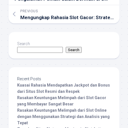
PREVIOUS
Mengungkap Rahasia Slot Gacor: Strategi Cerdas untuk Menang Judi Online
Search
Search
Recent Posts
Kuasai Rahasia Mendapatkan Jackpot dan Bonus
dari Situs Slot Resmi dan Respek
Rasakan Keuntungan Melimpah dari Slot Gacor
yang Membayar Sangat Besar
Rasakan Keuntungan Melimpah dari Slot Online
dengan Menggunakan Strategi dan Analisis yang
Tepat