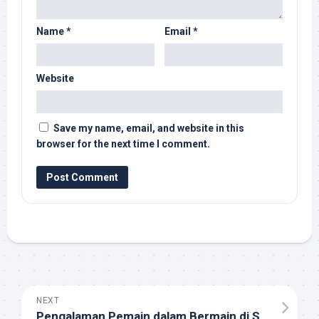
Name
*
Email
*
Website
Save my name, email, and website in this
browser for the next time I comment.
NEXT
Pengalaman Pemain dalam Bermain di Situs Slot Gacor Resmi dan Terpercaya