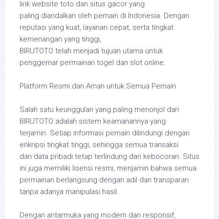
link website toto dan situs gacor yang
paling diandalkan oleh pemain di Indonesia. Dengan
reputasi yang kuat, layanan cepat, serta tingkat
kemenangan yang tinggi,
BIRUTOTO telah menjadi tujuan utama untuk
penggemar permainan togel dan slot online.
Platform Resmi dan Aman untuk Semua Pemain
Salah satu keunggulan yang paling menonjol dari
BIRUTOTO adalah sistem keamanannya yang
terjamin. Setiap informasi pemain dilindungi dengan
enkripsi tingkat tinggi, sehingga semua transaksi
dan data pribadi tetap terlindung dari kebocoran. Situs
ini juga memiliki lisensi resmi, menjamin bahwa semua
permainan berlangsung dengan adil dan transparan
tanpa adanya manipulasi hasil.
Dengan antarmuka yang modern dan responsif,