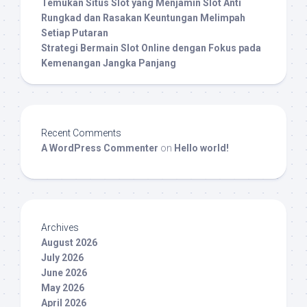
Temukan Situs Slot yang Menjamin Slot Anti
Rungkad dan Rasakan Keuntungan Melimpah
Setiap Putaran
Strategi Bermain Slot Online dengan Fokus pada
Kemenangan Jangka Panjang
Recent Comments
A WordPress Commenter
on
Hello world!
Archives
August 2026
July 2026
June 2026
May 2026
April 2026