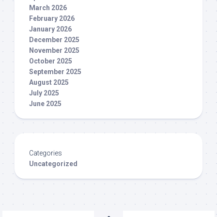
March 2026
February 2026
January 2026
December 2025
November 2025
October 2025
September 2025
August 2025
July 2025
June 2025
Categories
Uncategorized