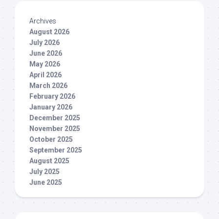
Archives
August 2026
July 2026
June 2026
May 2026
April 2026
March 2026
February 2026
January 2026
December 2025
November 2025
October 2025
September 2025
August 2025
July 2025
June 2025