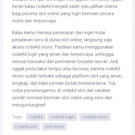
heran kalau roda4d menjadi salah satu pilihan utama
bagi pecinta slot online yang ingin bermain secara
resmi dan terpercaya.
Kalau kamu merasa penasaran dan ingin mulai
perjalanan seru di dunia slot online, langsung saja
akses roda4d resmi. Pastikan kamu menggunakan
roda4d login yang aman dan terpercaya, sehingga
semua transaksi dan permainan berjalan lancar. Jadi,
nggak perlu takut tertipu atau kecewa, karena roda4d
resmi sudah terbukti sebagai platform slot yang aman,
lengkap, dan bikin pemain betah berlama-lama. Yuk,
coba peruntunganmu di roda4d slot dan rasakan
sendiri sensasi bermain slot online yang seru dan
menguntungkan!
Tags:
roda4d
roda4d login
roda4d resmi
roda4d slot
slot resmi