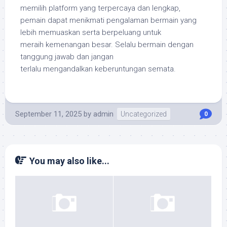
memilih platform yang terpercaya dan lengkap,
pemain dapat menikmati pengalaman bermain yang
lebih memuaskan serta berpeluang untuk
meraih kemenangan besar. Selalu bermain dengan
tanggung jawab dan jangan
terlalu mengandalkan keberuntungan semata.
September 11, 2025
by
admin
Uncategorized
0
You may also like...