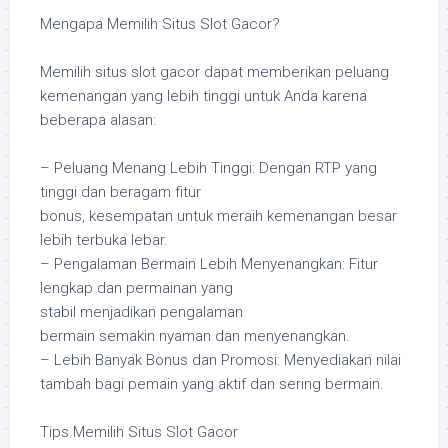
Mengapa Memilih Situs Slot Gacor?
Memilih situs slot gacor dapat memberikan peluang
kemenangan yang lebih tinggi untuk Anda karena
beberapa alasan:
– Peluang Menang Lebih Tinggi: Dengan RTP yang
tinggi dan beragam fitur
bonus, kesempatan untuk meraih kemenangan besar
lebih terbuka lebar.
– Pengalaman Bermain Lebih Menyenangkan: Fitur
lengkap dan permainan yang
stabil menjadikan pengalaman
bermain semakin nyaman dan menyenangkan.
– Lebih Banyak Bonus dan Promosi: Menyediakan nilai
tambah bagi pemain yang aktif dan sering bermain.
Tips Memilih Situs Slot Gacor