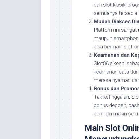
dari slot klasik, pro
semuanya tersedia le
Mudah Diakses Di
Platform ini sangat
maupun smartphone.
bisa bermain slot on
Keamanan dan Kep
Slot88 dikenal sebag
keamanan data dan
merasa nyaman dan
Bonus dan Promos
Tak ketinggalan, Sl
bonus deposit, cas
bermain makin ser
Main Slot Onli