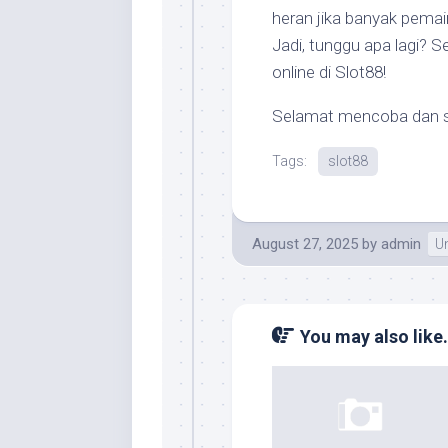
heran jika banyak pemain
Jadi, tunggu apa lagi? 
online di Slot88!
Selamat mencoba dan s
Tags:
slot88
August 27, 2025
by
admin
U
You may also like.