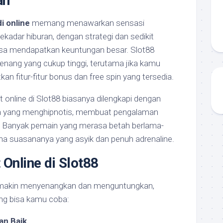
an
di online
memang menawarkan sensasi
sekadar hiburan, dengan strategi dan sedikit
sa mendapatkan keuntungan besar. Slot88
ang yang cukup tinggi, terutama jika kamu
 fitur-fitur bonus dan free spin yang tersedia.
ot online di Slot88 biasanya dilengkapi dengan
ra yang menghipnotis, membuat pengalaman
u. Banyak pemain yang merasa betah berlama-
rena suasananya yang asyik dan penuh adrenaline.
 Online di Slot88
8 makin menyenangkan dan menguntungkan,
ang bisa kamu coba:
an Baik