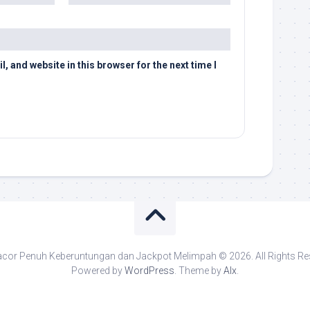
 and website in this browser for the next time I
acor Penuh Keberuntungan dan Jackpot Melimpah © 2026. All Rights Re
Powered by
WordPress
. Theme by
Alx
.