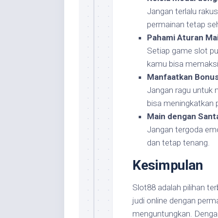
Jangan terlalu raku
permainan tetap se
Pahami Aturan Mai
Setiap game slot pun
kamu bisa memaksi
Manfaatkan Bonu
Jangan ragu untuk 
bisa meningkatkan 
Main dengan Santa
Jangan tergoda emo
dan tetap tenang.
Kesimpulan
Slot88 adalah pilihan t
judi online dengan perm
menguntungkan. Dengan 