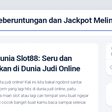
Keberuntungan dan Jackpot Mel
nia Slot88: Seru dan
n di Dunia Judi Online
judi online! Kali ini, kita bakal ngobrol santai
rm yang lagi hits di dunia judi online, yaitu
 main slot atau lagi cari tempat seru buat ngejar
ini cocok banget buat kamu baca sampai selesai.