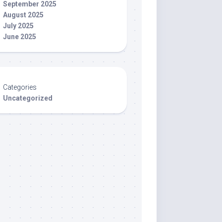
September 2025
August 2025
July 2025
June 2025
Categories
Uncategorized