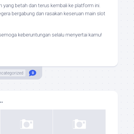
 yang betah dan terus kembali ke platform ini.
Segera bergabung dan rasakan keseruan main slot
emoga keberuntungan selalu menyertai kamu!
ncategorized
0
..