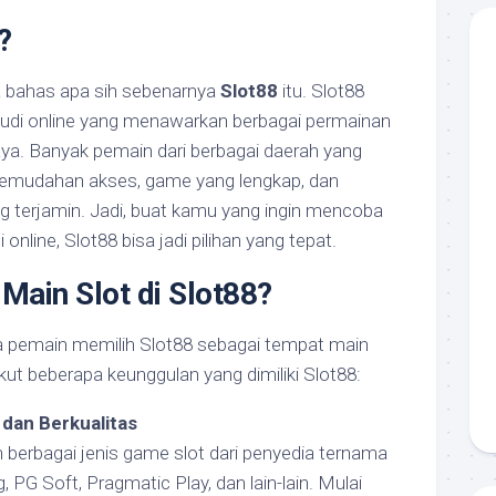
?
a bahas apa sih sebenarnya
Slot88
itu. Slot88
 judi online yang menawarkan berbagai permainan
caya. Banyak pemain dari berbagai daerah yang
kemudahan akses, game yang lengkap, dan
 terjamin. Jadi, buat kamu yang ingin mencoba
 online, Slot88 bisa jadi pilihan yang tepat.
Main Slot di Slot88?
 pemain memilih Slot88 sebagai tempat main
ikut beberapa keunggulan yang dimiliki Slot88:
 dan Berkualitas
berbagai jenis game slot dari penyedia ternama
 PG Soft, Pragmatic Play, dan lain-lain. Mulai