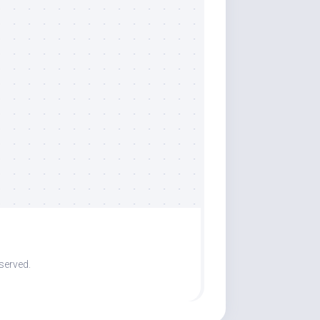
served.