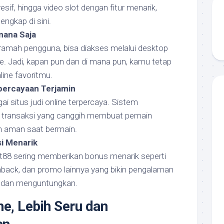
gresif, hingga video slot dengan fitur menarik,
ngkap di sini.
mana Saja
 ramah pengguna, bisa diakses melalui desktop
 Jadi, kapan pun dan di mana pun, kamu tetap
line favoritmu.
ercayaan Terjamin
ai situs judi online terpercaya. Sistem
 transaksi yang canggih membuat pemain
 aman saat bermain.
i Menarik
ot88 sering memberikan bonus menarik seperti
hback, dan promo lainnya yang bikin pengalaman
u dan menguntungkan.
ne, Lebih Seru dan