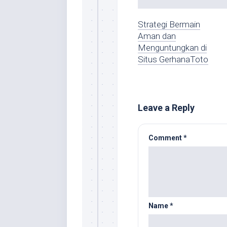
Strategi Bermain
Aman dan
Menguntungkan di
Situs GerhanaToto
Leave a Reply
Comment
*
Name
*