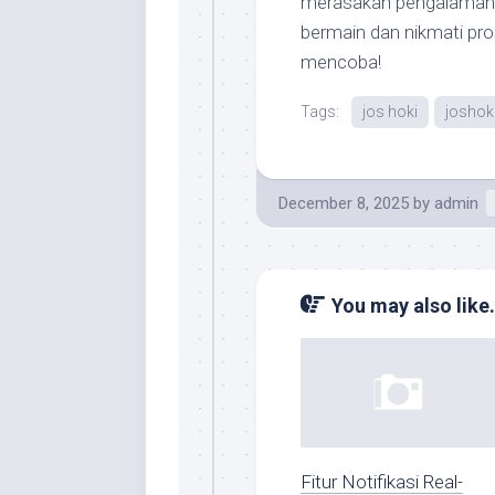
merasakan pengalaman be
bermain dan nikmati pro
mencoba!
Tags:
jos hoki
joshok
December 8, 2025
by
admin
You may also like.
Fitur Notifikasi Real-