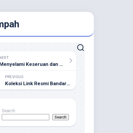
impah
NEXT
Menyelami Keseruan dan Peluang di Dunia Slot Online
PREVIOUS
Koleksi Link Resmi Bandar Togel Terpercaya Se-Asia Update Hari Ini
Search
Search