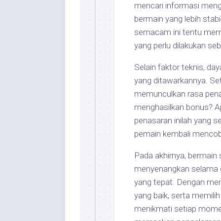
mencari informasi men
bermain yang lebih stab
semacam ini tentu me
yang perlu dilakukan se
Selain faktor teknis, day
yang ditawarkannya. Se
memunculkan rasa penas
menghasilkan bonus? Ap
penasaran inilah yang 
pemain kembali mencob
Pada akhirnya, bermain s
menyenangkan selama d
yang tepat. Dengan me
yang baik, serta memili
menikmati setiap momen 