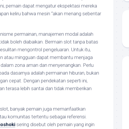
ni, pemain dapat mengatur ekspektasi mereka
apan keliru bahwa mesin “akan menang sebentar
nisme permainan, manajemen modal adalah
tidak boleh diabaikan. Bermain slot tanpa batas
sulitan mengontrol pengeluaran. Untuk itu,
an atau mingguan dapat membantu menjaga
a dalam zona aman dan menyenangkan. Perlu
 pada dasarnya adalah permainan hiburan, bukan
an cepat. Dengan pendekatan seperti ini,
n terasa lebih santai dan tidak memberikan
 slot, banyak pemain juga memanfaatkan
au komunitas tertentu sebagai referensi.
joshoki
sering disebut oleh pemain yang ingin