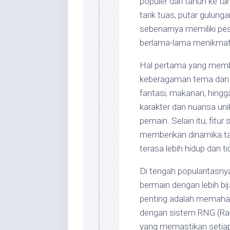
populer dari tahun ke t
tarik tuas, putar gulun
sebenarnya memiliki pe
berlama-lama menikmati
Hal pertama yang membu
keberagaman tema dan f
fantasi, makanan, hingga
karakter dan nuansa uni
pemain. Selain itu, fitu
memberikan dinamika 
terasa lebih hidup dan 
Di tengah popularitasny
bermain dengan lebih bi
penting adalah memahami
dengan sistem RNG (Ra
yang memastikan setiap p