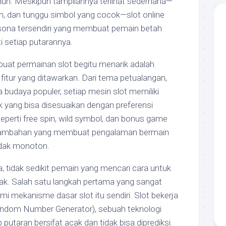
ahun. Meskipun tampilannya terlihat sederhana—
gan, dan tunggu simbol yang cocok—slot online
sona tersendiri yang membuat pemain betah
 setiap putarannya.
at permainan slot begitu menarik adalah
itur yang ditawarkan. Dari tema petualangan,
 budaya populer, setiap mesin slot memiliki
k yang bisa disesuaikan dengan preferensi
r seperti free spin, wild symbol, dan bonus game
tambahan yang membuat pengalaman bermain
tidak monoton.
a, tidak sedikit pemain yang mencari cara untuk
jak. Salah satu langkah pertama yang sangat
 mekanisme dasar slot itu sendiri. Slot bekerja
ndom Number Generator), sebuah teknologi
utaran bersifat acak dan tidak bisa diprediksi.