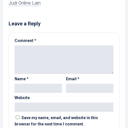
Judi Online Lain
Leave a Reply
Comment
*
Name
*
Email
*
Website
Save my name, email, and website in this
browser for the next time I comment.