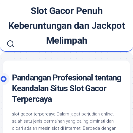
Skip
Slot Gacor Penuh
to
content
Keberuntungan dan Jackpot
Melimpah
Pandangan Profesional tentang
Keandalan Situs Slot Gacor
Terpercaya
slot gacor terpercaya
Dalam jagat perjudian online,
salah satu jenis permainan yang paling diminati dan
dicari adalah mesin slot di internet. Berbeda dengan