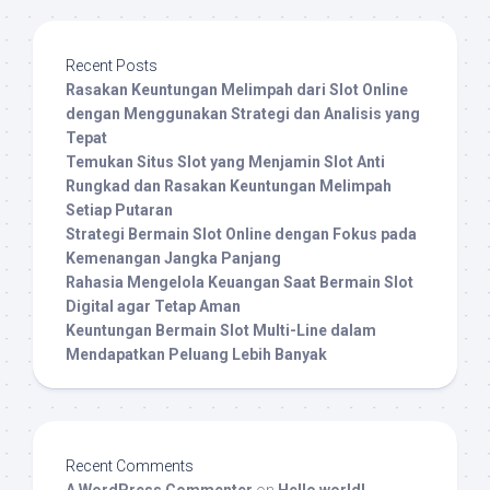
Recent Posts
Rasakan Keuntungan Melimpah dari Slot Online
dengan Menggunakan Strategi dan Analisis yang
Tepat
Temukan Situs Slot yang Menjamin Slot Anti
Rungkad dan Rasakan Keuntungan Melimpah
Setiap Putaran
Strategi Bermain Slot Online dengan Fokus pada
Kemenangan Jangka Panjang
Rahasia Mengelola Keuangan Saat Bermain Slot
Digital agar Tetap Aman
Keuntungan Bermain Slot Multi-Line dalam
Mendapatkan Peluang Lebih Banyak
Recent Comments