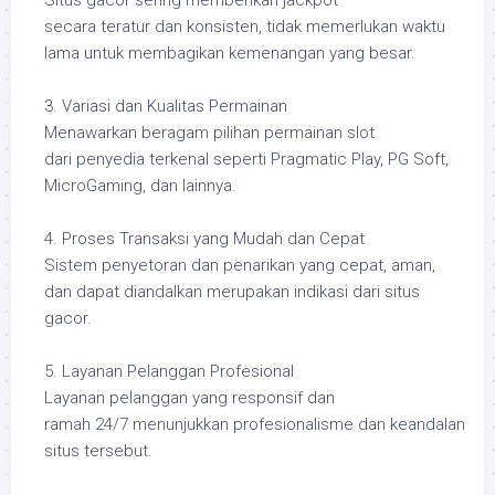
Situs gacor sering memberikan jackpot
secara teratur dan konsisten, tidak memerlukan waktu
lama untuk membagikan kemenangan yang besar.
3. Variasi dan Kualitas Permainan
Menawarkan beragam pilihan permainan slot
dari penyedia terkenal seperti Pragmatic Play, PG Soft,
MicroGaming, dan lainnya.
4. Proses Transaksi yang Mudah dan Cepat
Sistem penyetoran dan penarikan yang cepat, aman,
dan dapat diandalkan merupakan indikasi dari situs
gacor.
5. Layanan Pelanggan Profesional
Layanan pelanggan yang responsif dan
ramah 24/7 menunjukkan profesionalisme dan keandalan
situs tersebut.