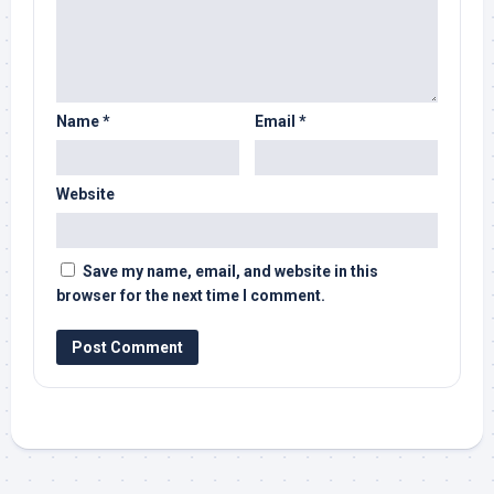
Name
*
Email
*
Website
Save my name, email, and website in this
browser for the next time I comment.