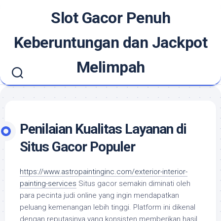
Skip
Slot Gacor Penuh
to
content
Keberuntungan dan Jackpot
Melimpah
Penilaian Kualitas Layanan di
Situs Gacor Populer
https://www.astropaintinginc.com/exterior-interior-
painting-services
Situs gacor semakin diminati oleh
para pecinta judi online yang ingin mendapatkan
peluang kemenangan lebih tinggi. Platform ini dikenal
dengan reputasinya yang konsisten memberikan hasil