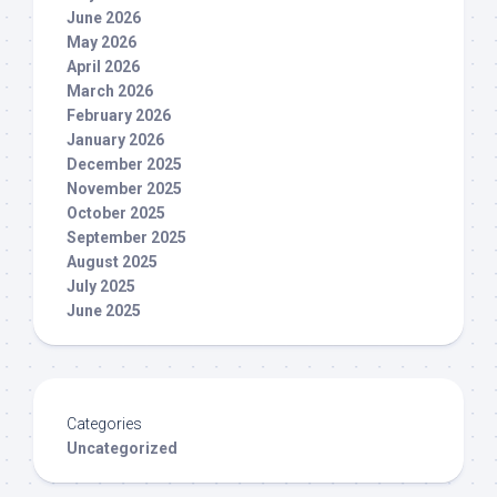
June 2026
May 2026
April 2026
March 2026
February 2026
January 2026
December 2025
November 2025
October 2025
September 2025
August 2025
July 2025
June 2025
Categories
Uncategorized