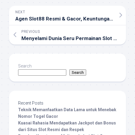
NEXT
Agen Slot88 Resmi & Gacor, Keuntungan Berlipat Ganda!
PREVIOUS
Menyelami Dunia Seru Permainan Slot Online
Search
Search
Recent Posts
Teknik Memanfaatkan Data Lama untuk Menebak
Nomor Togel Gacor
Kuasai Rahasia Mendapatkan Jackpot dan Bonus
dari Situs Slot Resmi dan Respek