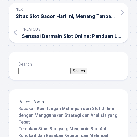
NEXT
Situs Slot Gacor Hari Ini, Menang Tanpa Ribet Pasti Berhasil
PREVIOUS
Sensasi Bermain Slot Online: Panduan Lengkap untuk Pemain Baru
Search
Search
Recent Posts
Rasakan Keuntungan Melimpah dari Slot Online
dengan Menggunakan Strategi dan Analisis yang
Tepat
Temukan Situs Slot yang Menjamin Slot Anti
Rungkad dan Rasakan Keuntungan Melimpah