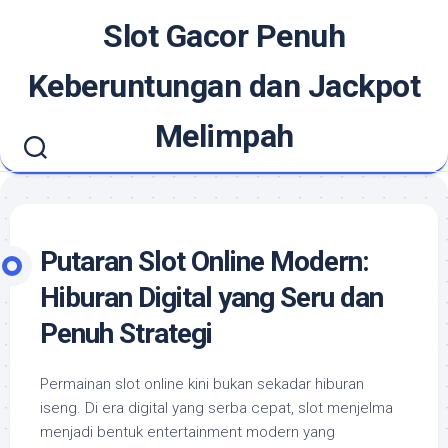
Skip
Slot Gacor Penuh
to
content
Keberuntungan dan Jackpot
Melimpah
Putaran Slot Online Modern:
Hiburan Digital yang Seru dan
Penuh Strategi
Permainan slot online kini bukan sekadar hiburan
iseng. Di era digital yang serba cepat, slot menjelma
menjadi bentuk entertainment modern yang