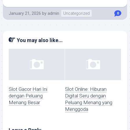
January 21, 2026
by
admin
Uncategorized
0
You may also like...
Slot Gacor Hari Ini
Slot Online: Hiburan
dengan Peluang
Digital Seru dengan
Menang Besar
Peluang Menang yang
Menggoda