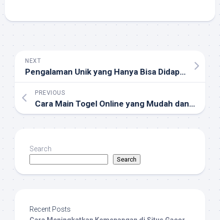
NEXT
Pengalaman Unik yang Hanya Bisa Didapatkan di Situs Gacor Terpercaya
PREVIOUS
Cara Main Togel Online yang Mudah dan Menguntungkan
Search
Search
Recent Posts