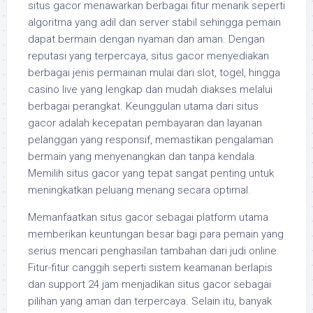
situs gacor menawarkan berbagai fitur menarik seperti
algoritma yang adil dan server stabil sehingga pemain
dapat bermain dengan nyaman dan aman. Dengan
reputasi yang terpercaya, situs gacor menyediakan
berbagai jenis permainan mulai dari slot, togel, hingga
casino live yang lengkap dan mudah diakses melalui
berbagai perangkat. Keunggulan utama dari situs
gacor adalah kecepatan pembayaran dan layanan
pelanggan yang responsif, memastikan pengalaman
bermain yang menyenangkan dan tanpa kendala.
Memilih situs gacor yang tepat sangat penting untuk
meningkatkan peluang menang secara optimal.
Memanfaatkan situs gacor sebagai platform utama
memberikan keuntungan besar bagi para pemain yang
serius mencari penghasilan tambahan dari judi online.
Fitur-fitur canggih seperti sistem keamanan berlapis
dan support 24 jam menjadikan situs gacor sebagai
pilihan yang aman dan terpercaya. Selain itu, banyak