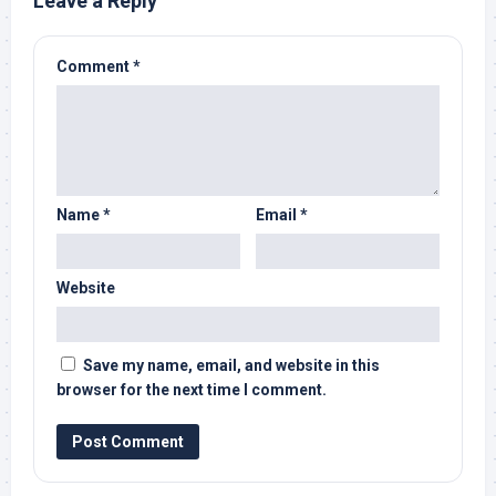
Leave a Reply
Comment
*
Name
*
Email
*
Website
Save my name, email, and website in this
browser for the next time I comment.