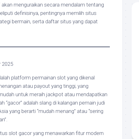
ini akan menguraikan secara mendalam tentang
eliputi definisinya, pentingnya memilih situs
rategi bermain, serta daftar situs yang dapat
r 2025
dalah platform permainan slot yang dikenal
menangan atau payout yang tinggi, yang
mudah untuk meraih jackpot atau mendapatkan
ah “gacor” adalah slang di kalangan pemain judi
 Asia yang berarti “mudah menang” atau “sering
n”.
itus slot gacor yang menawarkan fitur modern