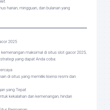
let.
us harian, mingguan, dan bulanan yang
Gacor 2025
kemenangan maksimal di situs slot gacor 2025,
 strategi yang dapat Anda coba:
percaya
in di situs yang memiliki lisensi resmi dan
an yang Tepat
ntuk kekalahan dan kemenangan, hindari
 Fitur Permainan