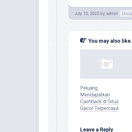
July 10, 2025
by
admin
Unca
You may also like.
Peluang
Mendapatkan
Cashback di Situs
Gacor Terpercaya
Leave a Reply