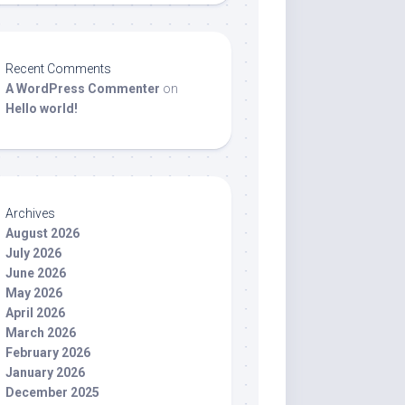
Recent Comments
A WordPress Commenter
on
Hello world!
Archives
August 2026
July 2026
June 2026
May 2026
April 2026
March 2026
February 2026
January 2026
December 2025