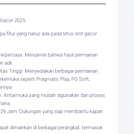
t Gacor 2025
apa fitur yang harus ada pada situs slot gacor
Terpercaya: Menjamin bahwa hasil permainan
 adil.
litas Tinggi: Menyediakan berbagai permainan
terkemuka seperti Pragmatic Play, PG Soft,
innya.
ly: Antarmuka yang mudah digunakan dan proses
hana.
 24 Jam: Dukungan yang siap membantu kapan
pat dimainkan di berbagai perangkat, termasuk