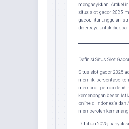
mengasyikkan. Artikel 
situs slot gacor 2025, m
gacor, fitur unggulan, st
dipercaya untuk dicoba.
Definisi Situs Slot Gaco
Situs slot gacor 2025 a
memiliki persentase ke
membuat pemain lebih 
kemenangan besar. Istil
online di Indonesia dan
memperoleh kemenanga
Di tahun 2025, banyak s