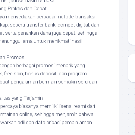
enjadi semakin terbuka.
ang Praktis dan Cepat
a menyediakan berbagai metode transaksi
ap, seperti transfer bank, dompet digital, dan
it serta penarikan dana juga cepat, sehingga
 menunggu lama untuk menikmati hasil
an Promosi
 dengan berbagai promosi menarik yang
 free spin, bonus deposit, dan program
mbuat pengalaman bermain semakin seru dan
itas yang Terjamin
percaya biasanya memiliki lisensi resmi dari
rmainan online, sehingga menjamin bahwa
warkan adil dan data pribadi pemain aman.