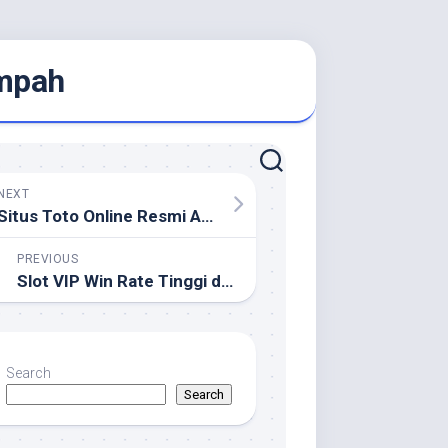
impah
NEXT
Situs Toto Online Resmi Asia: Tips Menang Taruhan Judi
PREVIOUS
Slot VIP Win Rate Tinggi dan WD Tercepat
Search
Search