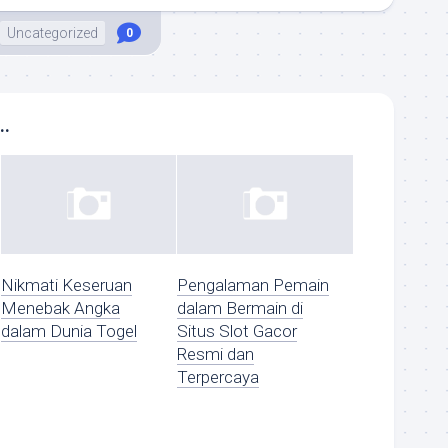
Uncategorized
0
..
Nikmati Keseruan
Pengalaman Pemain
Menebak Angka
dalam Bermain di
dalam Dunia Togel
Situs Slot Gacor
Resmi dan
Terpercaya