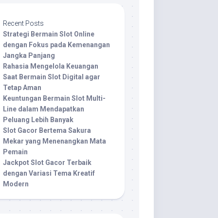
Recent Posts
Strategi Bermain Slot Online
dengan Fokus pada Kemenangan
Jangka Panjang
Rahasia Mengelola Keuangan
Saat Bermain Slot Digital agar
Tetap Aman
Keuntungan Bermain Slot Multi-
Line dalam Mendapatkan
Peluang Lebih Banyak
Slot Gacor Bertema Sakura
Mekar yang Menenangkan Mata
Pemain
Jackpot Slot Gacor Terbaik
dengan Variasi Tema Kreatif
Modern