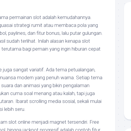
utama permainan slot adalah kemudahannya.
guasai strategi rumit atau membaca pola yang
l, paylines, dan fitur bonus, lalu putar gulungan.
il sudah terlihat. Inilah alasan kenapa slot
a, terutama bagi pemain yang ingin hiburan cepat
ine juga sangat variatif. Ada tema petualangan,
ga nuansa modern yang penuh warna. Setiap tema
k suara dan animasi yang bikin pengalaman
ukan cuma soal menang atau kalah, tapi juga
taran. Ibarat scrolling media sosial, sekali mulai
i lebih seru.
dalam slot online menjadi magnet tersendiri. Free
mbol, hingga jackpot progresif adalah contoh fitur