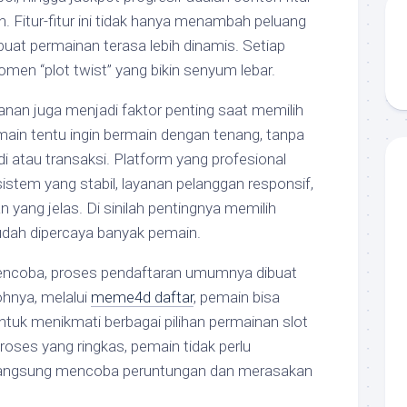
n. Fitur-fitur ini tidak hanya menambah peluang
uat permainan terasa lebih dinamis. Setiap
omen “plot twist” yang bikin senyum lebar.
n juga menjadi faktor penting saat memilih
emain tentu ingin bermain dengan tenang, tanpa
di atau transaksi. Platform yang profesional
stem yang stabil, layanan pelanggan responsif,
 yang jelas. Di sinilah pentingnya memilih
dah dipercaya banyak pemain.
mencoba, proses pendaftaran umumnya dibuat
ohnya, melalui
meme4d daftar
, pemain bisa
tuk menikmati berbagai pilihan permainan slot
roses yang ringkas, pemain tidak perlu
langsung mencoba peruntungan dan merasakan