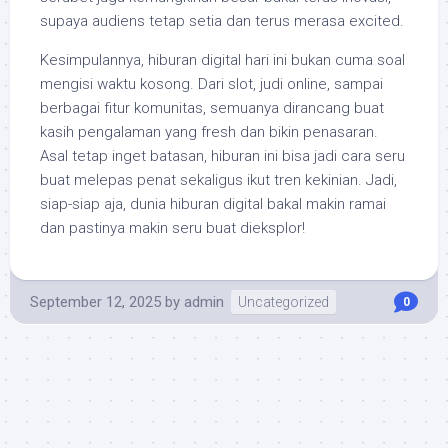
supaya audiens tetap setia dan terus merasa excited.
Kesimpulannya, hiburan digital hari ini bukan cuma soal
mengisi waktu kosong. Dari slot, judi online, sampai
berbagai fitur komunitas, semuanya dirancang buat
kasih pengalaman yang fresh dan bikin penasaran.
Asal tetap inget batasan, hiburan ini bisa jadi cara seru
buat melepas penat sekaligus ikut tren kekinian. Jadi,
siap-siap aja, dunia hiburan digital bakal makin ramai
dan pastinya makin seru buat dieksplor!
September 12, 2025
by
admin
Uncategorized
0