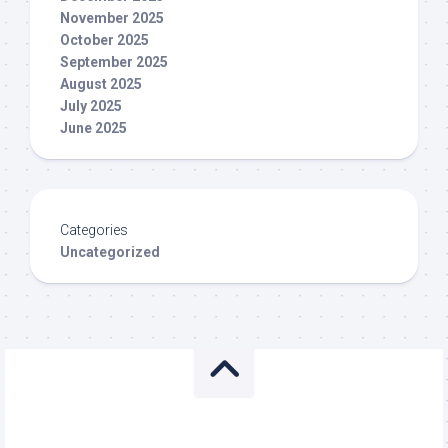
November 2025
October 2025
September 2025
August 2025
July 2025
June 2025
Categories
Uncategorized