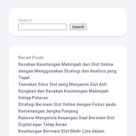
Search
Search
Recent Posts
Rasakan Keuntungan Melimpah dari Slot Online
dengan Menggunakan Strategi dan Analisis yang
Tepat
Temukan Situs Slot yang Menjamin Slot Anti
Rungkad dan Rasakan Keuntungan Melimpah
Setiap Putaran
Strategi Bermain Slot Online dengan Fokus pada
Kemenangan Jangka Panjang
Rahasia Mengelola Keuangan Saat Bermain Slot
Digital agar Tetap Aman
Keuntungan Bermain Slot Multi-Line dalam