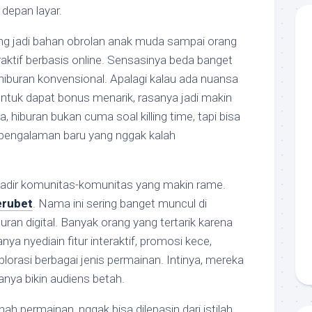
depan layar.
ing jadi bahan obrolan anak muda sampai orang
aktif berbasis online. Sensasinya beda banget
hiburan konvensional. Apalagi kalau ada nuansa
ntuk dapat bonus menarik, rasanya jadi makin
 hiburan bukan cuma soal killing time, tapi bisa
 pengalaman baru yang nggak kalah
, hadir komunitas-komunitas yang makin rame.
erubet
. Nama ini sering banget muncul di
ran digital. Banyak orang yang tertarik karena
nya nyediain fitur interaktif, promosi kece,
lorasi berbagai jenis permainan. Intinya, mereka
nya bikin audiens betah.
h permainan, nggak bisa dilepasin dari istilah