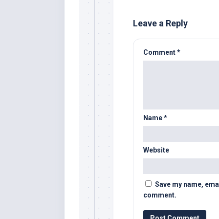
Leave a Reply
Comment
*
Name
*
Website
Save my name, email,
comment.