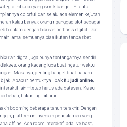
 kategori hiburan yang ikonik banget. Slot itu
ilannya colorful, dan selalu ada elemen kejutan
 heran kalau banyak orang nganggap slot sebagai
ebih dalam dengan hiburan berbasis digital. Dari
ain lama, semuanya bisa ikutan tanpa ribet
 hiburan digital juga punya tantangannya sendiri.
iakses, orang kadang lupa buat ngatur waktu
angan. Makanya, penting banget buat paham
bijak. Apapun bentuknya—baik itu
judi online
,
interaktif lain—tetap harus ada batasan. Kalau
adi beban, bukan lagi hiburan.
i makin booming beberapa tahun terakhir. Dengan
nggih, platform ini nyediain pengalaman yang
a offline. Ada room interaktif, ada live host,