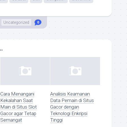
Uncategorized
0
..
Cara Menangani
Analisis Keamanan
Kekalahan Saat
Data Pemain di Situs
Main di Situs Slot
Gacor dengan
Gacor agar Tetap
Teknologi Enkripsi
Semangat
Tinggi