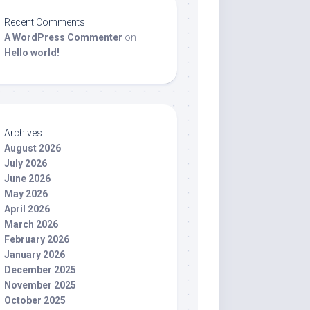
Recent Comments
A WordPress Commenter
on
Hello world!
Archives
August 2026
July 2026
June 2026
May 2026
April 2026
March 2026
February 2026
January 2026
December 2025
November 2025
October 2025