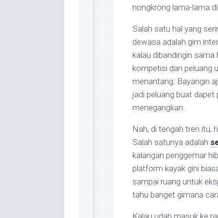
nongkrong lama-lama di 
Salah satu hal yang ser
dewasa adalah gim inter
kalau dibandingin sama 
kompetisi dan peluang u
menantang. Bayangin aja,
jadi peluang buat dapet
menegangkan.
Nah, di tengah tren itu
Salah satunya adalah
s
kalangan penggemar hibu
platform kayak gini biasa
sampai ruang untuk eksp
tahu banget gimana cara
Kalau udah masuk ke rana