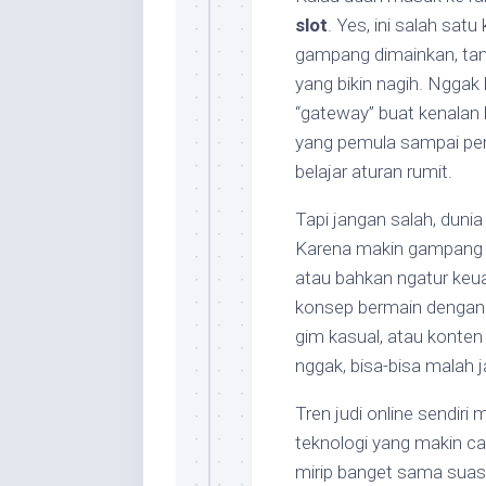
slot
. Yes, ini salah satu
gampang dimainkan, tamp
yang bikin nagih. Nggak
“gateway” buat kenalan l
yang pemula sampai pem
belajar aturan rumit.
Tapi jangan salah, dunia
Karena makin gampang d
atau bahkan ngatur keu
konsep bermain dengan 
gim kasual, atau konten 
nggak, bisa-bisa malah j
Tren judi online sendir
teknologi yang makin ca
mirip banget sama suasan