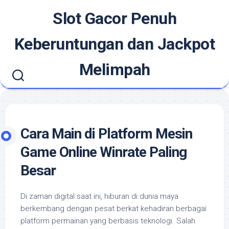
Skip
Slot Gacor Penuh
to
content
Keberuntungan dan Jackpot
Melimpah
Cara Main di Platform Mesin
Game Online Winrate Paling
Besar
Di zaman digital saat ini, hiburan di dunia maya
berkembang dengan pesat berkat kehadiran berbagai
platform permainan yang berbasis teknologi. Salah