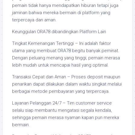
pemain tidak hanya mendapatkan hiburan tetapi juga
jaminan bahwa mereka bermain di platform yang
terpercaya dan aman.
Keunggulan ORA78 dibandingkan Platform Lain
Tingkat Kemenangan Tertinggi – Ini adalah faktor
utama yang membuat ORA78 begitu banyak peminat.
Dengan peluang menang yang tinggi, pemain merasa
lebih mudah untuk mencapai hasil yang optimal.
Transaksi Cepat dan Aman – Proses deposit maupun
penarikan dapat dilakukan dalam waktu singkat melalui
berbagai metode pembayaran yang terpercaya.
Layanan Pelanggan 24/7 – Tim customer service
selalu siap membantu mengatasi segala kendala,
sehingga pemain merasa nyaman kapan pun mereka
bermain.