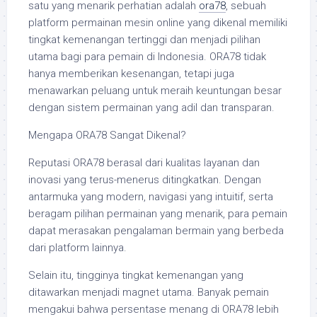
satu yang menarik perhatian adalah
ora78
, sebuah
platform permainan mesin online yang dikenal memiliki
tingkat kemenangan tertinggi dan menjadi pilihan
utama bagi para pemain di Indonesia. ORA78 tidak
hanya memberikan kesenangan, tetapi juga
menawarkan peluang untuk meraih keuntungan besar
dengan sistem permainan yang adil dan transparan.
Mengapa ORA78 Sangat Dikenal?
Reputasi ORA78 berasal dari kualitas layanan dan
inovasi yang terus-menerus ditingkatkan. Dengan
antarmuka yang modern, navigasi yang intuitif, serta
beragam pilihan permainan yang menarik, para pemain
dapat merasakan pengalaman bermain yang berbeda
dari platform lainnya.
Selain itu, tingginya tingkat kemenangan yang
ditawarkan menjadi magnet utama. Banyak pemain
mengakui bahwa persentase menang di ORA78 lebih