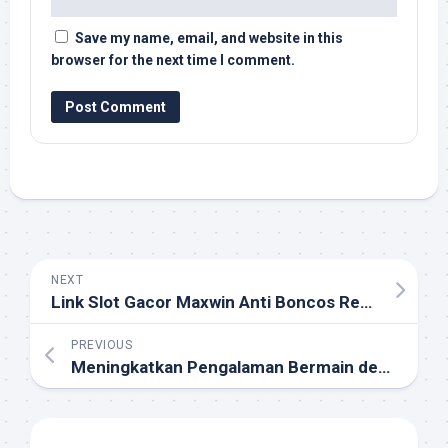
Save my name, email, and website in this
browser for the next time I comment.
NEXT
Link Slot Gacor Maxwin Anti Boncos Resmi
PREVIOUS
Meningkatkan Pengalaman Bermain dengan Platform Terpercaya di Era Digital