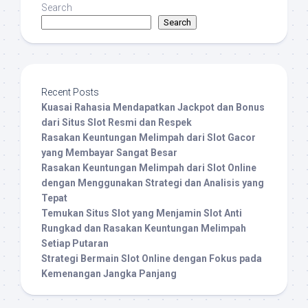
Search
Search
Recent Posts
Kuasai Rahasia Mendapatkan Jackpot dan Bonus
dari Situs Slot Resmi dan Respek
Rasakan Keuntungan Melimpah dari Slot Gacor
yang Membayar Sangat Besar
Rasakan Keuntungan Melimpah dari Slot Online
dengan Menggunakan Strategi dan Analisis yang
Tepat
Temukan Situs Slot yang Menjamin Slot Anti
Rungkad dan Rasakan Keuntungan Melimpah
Setiap Putaran
Strategi Bermain Slot Online dengan Fokus pada
Kemenangan Jangka Panjang