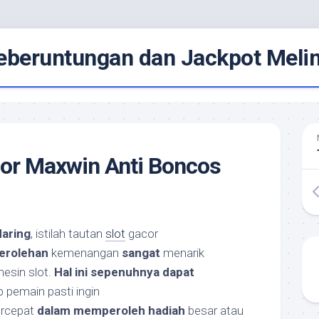
Keberuntungan dan Jackpot Mel
cor Maxwin Anti Boncos
daring
, istilah tautan
slot
gacor
rolehan
kemenangan
sangat
menarik
esin slot.
Hal ini sepenuhnya dapat
p pemain pasti ingin
rcepat
dalam memperoleh hadiah
besar atau