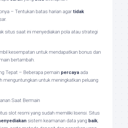
nya – Tentukan batas harian agar
tidak
sar.
k situs saat ini menyediakan pola atau strategi
mbil kesempatan untuk mendapatkan bonus dan
rmain bertambah.
ng Tepat – Beberapa pemain
percaya
ada
bih menguntungkan untuk meningkatkan peluang
nan Saat Bermain
tus slot resmi yang sudah memiliki lisensi. Situs
enyediakan
sistem keamanan data yang
baik
,