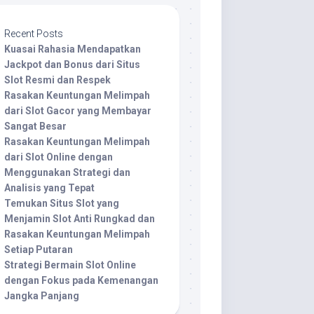
Recent Posts
Kuasai Rahasia Mendapatkan
Jackpot dan Bonus dari Situs
Slot Resmi dan Respek
Rasakan Keuntungan Melimpah
dari Slot Gacor yang Membayar
Sangat Besar
Rasakan Keuntungan Melimpah
dari Slot Online dengan
Menggunakan Strategi dan
Analisis yang Tepat
Temukan Situs Slot yang
Menjamin Slot Anti Rungkad dan
Rasakan Keuntungan Melimpah
Setiap Putaran
Strategi Bermain Slot Online
dengan Fokus pada Kemenangan
Jangka Panjang