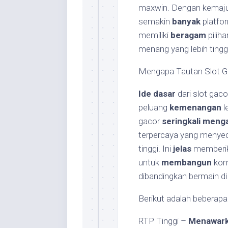
maxwin. Dengan kemaju
semakin
banyak
platfor
memiliki
beragam
pilih
menang yang lebih tingg
Mengapa Tautan Slot G
Ide dasar
dari slot gac
peluang
kemenangan
l
gacor
seringkali meng
terpercaya yang menye
tinggi. Ini
jelas
memberi
untuk
membangun
kom
dibandingkan bermain di 
Berikut adalah beberap
RTP Tinggi –
Menawar