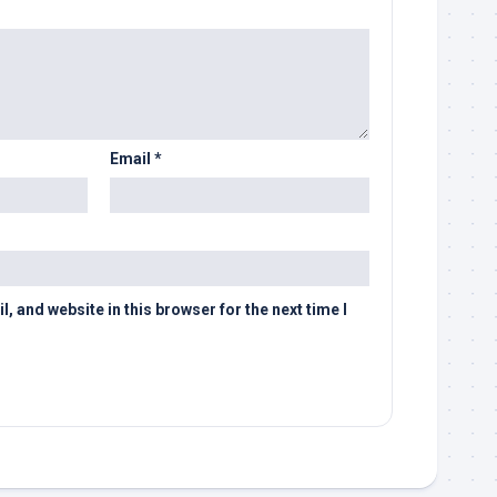
Email
*
 and website in this browser for the next time I