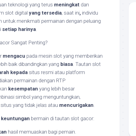
an teknologi yang terus
meningkat
dan
m slot digital
yang tersedia
, saat ini
,
individu
an untuk menikmati permainan dengan peluang
i
setiap harinya
.
acor Sangat Penting?
or
mengacu
pada mesin slot yang memberikan
ebih baik dibandingkan yang
biasa
. Tautan slot
arah kepada
situs resmi atau platform
diakan permainan dengan RTP
kan
kesempatan
yang lebih besar
binasi simbol yang menguntungkan,
situs yang tidak jelas atau
mencurigakan
.
a
keuntungan
bermain di tautan slot gacor:
kan
hasil memuaskan bagi pemain.