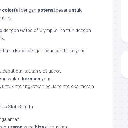
y
colorful
dengan
potensi
besar
untuk
umbles.
irip dengan Gates of Olympus, namun dengan
ik.
bertema koboi dengan pengganda liar yang
idapat dari tautan slot gacor,
kan waktu
bermain
yang
, untuk meningkatkan peluang mereka meraih
tus Slot Saat Ini
ngalaman
rapa
saran
yang
bisa
diterapkan: