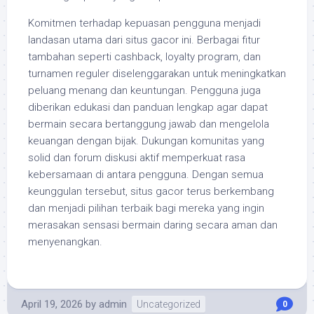
Komitmen terhadap kepuasan pengguna menjadi
landasan utama dari situs gacor ini. Berbagai fitur
tambahan seperti cashback, loyalty program, dan
turnamen reguler diselenggarakan untuk meningkatkan
peluang menang dan keuntungan. Pengguna juga
diberikan edukasi dan panduan lengkap agar dapat
bermain secara bertanggung jawab dan mengelola
keuangan dengan bijak. Dukungan komunitas yang
solid dan forum diskusi aktif memperkuat rasa
kebersamaan di antara pengguna. Dengan semua
keunggulan tersebut, situs gacor terus berkembang
dan menjadi pilihan terbaik bagi mereka yang ingin
merasakan sensasi bermain daring secara aman dan
menyenangkan.
April 19, 2026
by
admin
Uncategorized
0