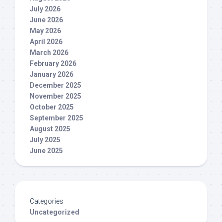
July 2026
June 2026
May 2026
April 2026
March 2026
February 2026
January 2026
December 2025
November 2025
October 2025
September 2025
August 2025
July 2025
June 2025
Categories
Uncategorized