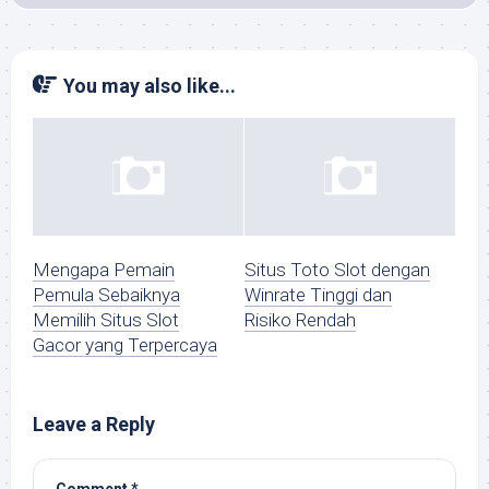
You may also like...
Mengapa Pemain
Situs Toto Slot dengan
Pemula Sebaiknya
Winrate Tinggi dan
Memilih Situs Slot
Risiko Rendah
Gacor yang Terpercaya
Leave a Reply