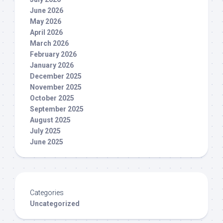
June 2026
May 2026
April 2026
March 2026
February 2026
January 2026
December 2025
November 2025
October 2025
September 2025
August 2025
July 2025
June 2025
Categories
Uncategorized