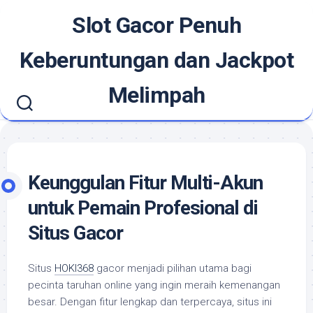
Skip
Slot Gacor Penuh
to
content
Keberuntungan dan Jackpot
Melimpah
Keunggulan Fitur Multi-Akun
untuk Pemain Profesional di
Situs Gacor
Situs
HOKI368
gacor menjadi pilihan utama bagi
pecinta taruhan online yang ingin meraih kemenangan
besar. Dengan fitur lengkap dan terpercaya, situs ini