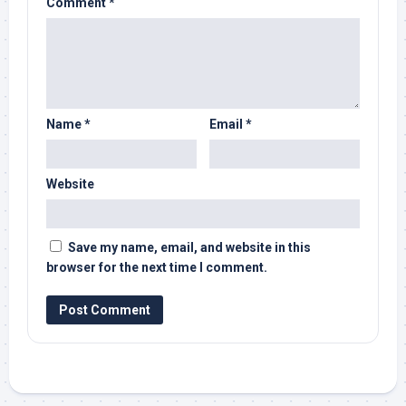
Comment
*
Name
*
Email
*
Website
Save my name, email, and website in this
browser for the next time I comment.