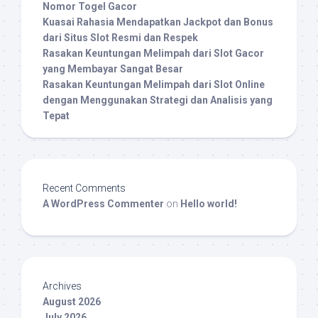
Nomor Togel Gacor
Kuasai Rahasia Mendapatkan Jackpot dan Bonus
dari Situs Slot Resmi dan Respek
Rasakan Keuntungan Melimpah dari Slot Gacor
yang Membayar Sangat Besar
Rasakan Keuntungan Melimpah dari Slot Online
dengan Menggunakan Strategi dan Analisis yang
Tepat
Recent Comments
A WordPress Commenter
on
Hello world!
Archives
August 2026
July 2026