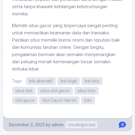
serta tanpa khawatir kehilangan keberuntungan
mereka.
Memilih situs gacor yang terpercaya sangat penting
untuk memastikan keamanan data dan transaksi.
Pastikan situs memiliki lisensi resmi dan reputasi baik
dari komunitas taruhan online. Dengan begitu,
pengalaman bermain akan semakin menyenangkan
dan peluang meraih kemenangan besar semakin
terbuka lebar.
Tags:
link alternatif
link togel
link toto
situs slot
situs slot gacor
situs toto
slot gacor
Slot Gacor Hari Ini
toto
December 2, 2025
by
admin
Uncategorized
0