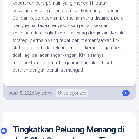
kebutuhan para pemain yang mencari hiburan
sekaligus peluang mendapatkan keuntungan besar.
Dengan keberagaman permainan yang disajikan, para
penggemar bisa menyesuaikan pilihan sesuai
keinginan dan tingkat kesulitan yang diinginkan. Melalui
strategi bermain yang tepat dan memanfaatkan link
slot gacor terbaik, peluang meraih kemenangan besar
tidak lagi sekadar angan-angan. Kini saatnya
membuktikan keberuntunganmu dan nikmati setiap
putaran dengan penuh semangat!
April 5, 2026
by
admin
Uncategorized
0
Tingkatkan Peluang Menang di