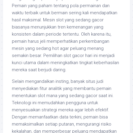
Pemain yang paham tentang pola permainan dan
waktu terbaik untuk bermain sering kali mendapatkan
hasil maksimal. Mesin slot yang sedang gacor
biasanya menunjukkan tren kemenangan yang
konsisten dalam periode tertentu. Oleh karena itu,
pemain harus jeli memperhatikan perkembangan
mesin yang sedang hot agar peluang menang
semakin besar. Pemilihan slot gacor hari ini menjadi
kunci utama dalam meningkatkan tingkat keberhasilan
mereka saat berjudi daring.
Selain mengandalkan insting, banyak situs judi
menyediakan fitur analitik yang membantu pemain
menentukan slot mana yang sedang gacor saat ini.
Teknologi ini memudahkan pengguna untuk
menyesuaikan strategi mereka agar lebih efektif.
Dengan memanfaatkan data terkini, pemain bisa
memaksimalkan setiap putaran, mengurangi risiko
kekalahan, dan memperbesar peluang mendapatkan