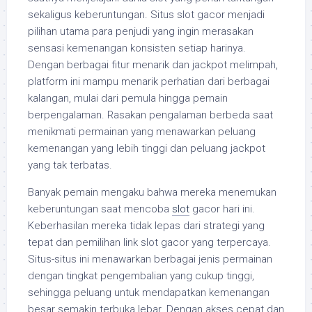
sekaligus keberuntungan. Situs slot gacor menjadi
pilihan utama para penjudi yang ingin merasakan
sensasi kemenangan konsisten setiap harinya.
Dengan berbagai fitur menarik dan jackpot melimpah,
platform ini mampu menarik perhatian dari berbagai
kalangan, mulai dari pemula hingga pemain
berpengalaman. Rasakan pengalaman berbeda saat
menikmati permainan yang menawarkan peluang
kemenangan yang lebih tinggi dan peluang jackpot
yang tak terbatas.
Banyak pemain mengaku bahwa mereka menemukan
keberuntungan saat mencoba
slot
gacor hari ini.
Keberhasilan mereka tidak lepas dari strategi yang
tepat dan pemilihan link slot gacor yang terpercaya.
Situs-situs ini menawarkan berbagai jenis permainan
dengan tingkat pengembalian yang cukup tinggi,
sehingga peluang untuk mendapatkan kemenangan
besar semakin terbuka lebar. Dengan akses cepat dan