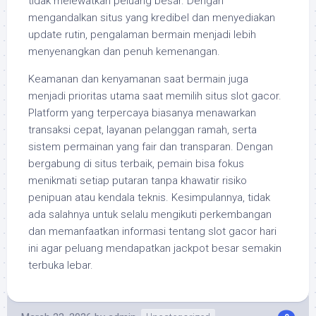
tidak melewatkan peluang besar. Dengan
mengandalkan situs yang kredibel dan menyediakan
update rutin, pengalaman bermain menjadi lebih
menyenangkan dan penuh kemenangan.
Keamanan dan kenyamanan saat bermain juga
menjadi prioritas utama saat memilih situs slot gacor.
Platform yang terpercaya biasanya menawarkan
transaksi cepat, layanan pelanggan ramah, serta
sistem permainan yang fair dan transparan. Dengan
bergabung di situs terbaik, pemain bisa fokus
menikmati setiap putaran tanpa khawatir risiko
penipuan atau kendala teknis. Kesimpulannya, tidak
ada salahnya untuk selalu mengikuti perkembangan
dan memanfaatkan informasi tentang slot gacor hari
ini agar peluang mendapatkan jackpot besar semakin
terbuka lebar.