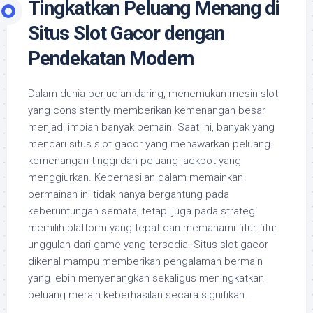
Tingkatkan Peluang Menang di
Situs Slot Gacor dengan
Pendekatan Modern
Dalam dunia perjudian daring, menemukan mesin slot
yang consistently memberikan kemenangan besar
menjadi impian banyak pemain. Saat ini, banyak yang
mencari situs slot gacor yang menawarkan peluang
kemenangan tinggi dan peluang jackpot yang
menggiurkan. Keberhasilan dalam memainkan
permainan ini tidak hanya bergantung pada
keberuntungan semata, tetapi juga pada strategi
memilih platform yang tepat dan memahami fitur-fitur
unggulan dari game yang tersedia. Situs slot gacor
dikenal mampu memberikan pengalaman bermain
yang lebih menyenangkan sekaligus meningkatkan
peluang meraih keberhasilan secara signifikan.