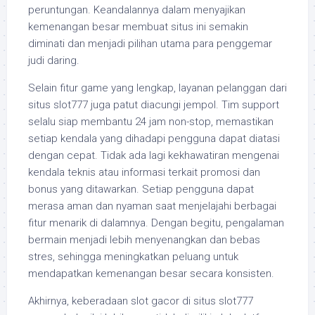
peruntungan. Keandalannya dalam menyajikan
kemenangan besar membuat situs ini semakin
diminati dan menjadi pilihan utama para penggemar
judi daring.
Selain fitur game yang lengkap, layanan pelanggan dari
situs slot777 juga patut diacungi jempol. Tim support
selalu siap membantu 24 jam non-stop, memastikan
setiap kendala yang dihadapi pengguna dapat diatasi
dengan cepat. Tidak ada lagi kekhawatiran mengenai
kendala teknis atau informasi terkait promosi dan
bonus yang ditawarkan. Setiap pengguna dapat
merasa aman dan nyaman saat menjelajahi berbagai
fitur menarik di dalamnya. Dengan begitu, pengalaman
bermain menjadi lebih menyenangkan dan bebas
stres, sehingga meningkatkan peluang untuk
mendapatkan kemenangan besar secara konsisten.
Akhirnya, keberadaan slot gacor di situs slot777