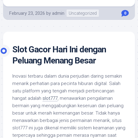
February 23, 2026
by
admin
Uncategorized
0
Slot Gacor Hari Ini dengan
Peluang Menang Besar
Inovasi terbaru dalam dunia perjudian daring semakin
menarik perhatian para pecinta hiburan digital. Salah
satu platform yang tengah menjadi perbincangan
hangat adalah
slot777
, menawarkan pengalaman
bermain yang menggabungkan keseruan dan peluang
besar untuk meraih kemenangan besar. Tidak hanya
menawarkan berbagai jenis permainan menarik, situs
slot777 ini juga dikenal memiliki sistem keamanan yang
terpercaya sehingga pemain merasa nyaman saat