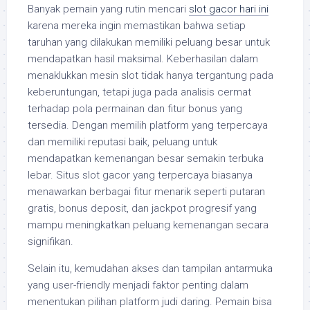
Banyak pemain yang rutin mencari
slot gacor hari ini
karena mereka ingin memastikan bahwa setiap
taruhan yang dilakukan memiliki peluang besar untuk
mendapatkan hasil maksimal. Keberhasilan dalam
menaklukkan mesin slot tidak hanya tergantung pada
keberuntungan, tetapi juga pada analisis cermat
terhadap pola permainan dan fitur bonus yang
tersedia. Dengan memilih platform yang terpercaya
dan memiliki reputasi baik, peluang untuk
mendapatkan kemenangan besar semakin terbuka
lebar. Situs slot gacor yang terpercaya biasanya
menawarkan berbagai fitur menarik seperti putaran
gratis, bonus deposit, dan jackpot progresif yang
mampu meningkatkan peluang kemenangan secara
signifikan.
Selain itu, kemudahan akses dan tampilan antarmuka
yang user-friendly menjadi faktor penting dalam
menentukan pilihan platform judi daring. Pemain bisa