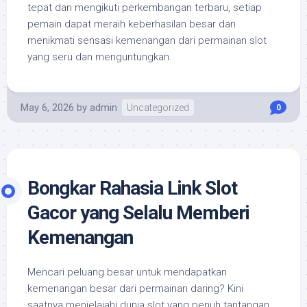
tepat dan mengikuti perkembangan terbaru, setiap
pemain dapat meraih keberhasilan besar dan
menikmati sensasi kemenangan dari permainan slot
yang seru dan menguntungkan.
May 6, 2026
by
admin
Uncategorized
0
Bongkar Rahasia Link Slot
Gacor yang Selalu Memberi
Kemenangan
Mencari peluang besar untuk mendapatkan
kemenangan besar dari permainan daring? Kini
saatnya menjelajahi dunia slot yang penuh tantangan