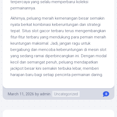
terpercaya yang selalu memperbarui koleksi
permainannya.
Akhirnya, peluang meraih kemenangan besar semakin
nyata berkat kombinasi keberuntungan dan strategi
tepat. Situs slot gacor terbaru terus mengembangkan
fitur-fitur terbaru yang mendukung para pemain meraih
keuntungan maksimal. Jadi, jangan ragu untuk
bergabung dan mencoba keberuntungan di mesin slot
yang sedang ramai diperbincangkan ini. Dengan modal
kecil dan semangat penuh, peluang mendapatkan
jackpot besar kini semakin terbuka lebar, memberi
harapan baru bagi setiap pencinta permainan daring.
March 11, 2026
by
admin
Uncategorized
0