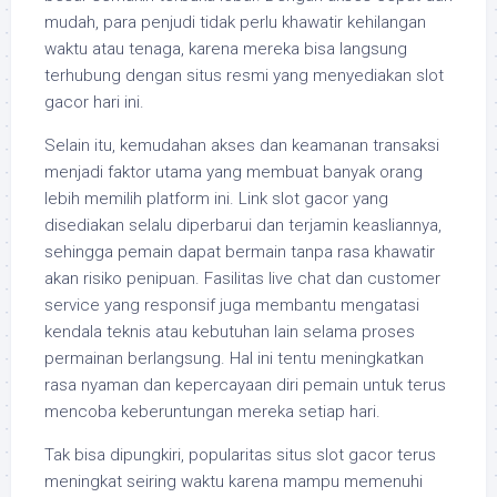
mudah, para penjudi tidak perlu khawatir kehilangan
waktu atau tenaga, karena mereka bisa langsung
terhubung dengan situs resmi yang menyediakan slot
gacor hari ini.
Selain itu, kemudahan akses dan keamanan transaksi
menjadi faktor utama yang membuat banyak orang
lebih memilih platform ini. Link slot gacor yang
disediakan selalu diperbarui dan terjamin keasliannya,
sehingga pemain dapat bermain tanpa rasa khawatir
akan risiko penipuan. Fasilitas live chat dan customer
service yang responsif juga membantu mengatasi
kendala teknis atau kebutuhan lain selama proses
permainan berlangsung. Hal ini tentu meningkatkan
rasa nyaman dan kepercayaan diri pemain untuk terus
mencoba keberuntungan mereka setiap hari.
Tak bisa dipungkiri, popularitas situs slot gacor terus
meningkat seiring waktu karena mampu memenuhi