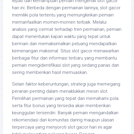
lepas dari kemampuan pemain mengenali slot gacor
hari ini. Berbeda dengan permainan lainnya, slot gacor
memiliki pola tertentu yang memungkinkan pemain
memanfaatkan momen-momen terbaik. Melalui
analisis yang cermat terhadap tren permainan, pemain
dapat menentukan kapan waktu yang tepat untuk
bermain dan memaksimalkan peluang mendapatkan
kemenangan maksimal. Situs slot gacor menawarkan
berbagai fitur dan informasi terbaru yang membantu
pemain mengidentifikasi slot yang sedang panas dan
sering memberikan hasil memuaskan.
Selain faktor keberuntungan, strategi juga memegang
peranan penting dalam menaklukkan mesin slot.
Pemilihan permainan yang tepat dan memahami pola
serta fitur bonus yang tersedia akan memberikan
keunggulan tersendiri. Banyak pemain mengandalkan
rekomendasi dari komunitas daring maupun ulasan
terpercaya yang menyoroti slot gacor hari ini agar