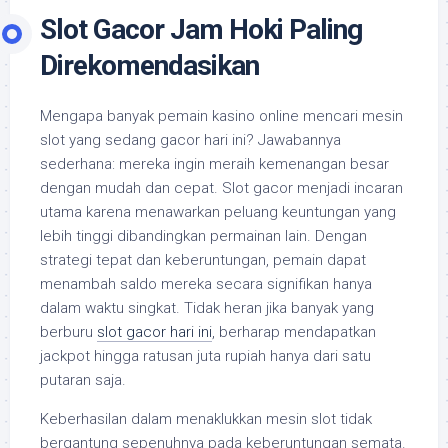
Slot Gacor Jam Hoki Paling
Direkomendasikan
Mengapa banyak pemain kasino online mencari mesin
slot yang sedang gacor hari ini? Jawabannya
sederhana: mereka ingin meraih kemenangan besar
dengan mudah dan cepat. Slot gacor menjadi incaran
utama karena menawarkan peluang keuntungan yang
lebih tinggi dibandingkan permainan lain. Dengan
strategi tepat dan keberuntungan, pemain dapat
menambah saldo mereka secara signifikan hanya
dalam waktu singkat. Tidak heran jika banyak yang
berburu
slot gacor hari ini
, berharap mendapatkan
jackpot hingga ratusan juta rupiah hanya dari satu
putaran saja.
Keberhasilan dalam menaklukkan mesin slot tidak
bergantung sepenuhnya pada keberuntungan semata.