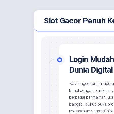
Skip
Slot Gacor Penuh 
to
content
Login Mudah,
Dunia Digital
Kalau ngomongin hibura
kenal dengan platform y
berbagai permainan judi 
banget—cukup buka bro
merasakan sensasi hibura