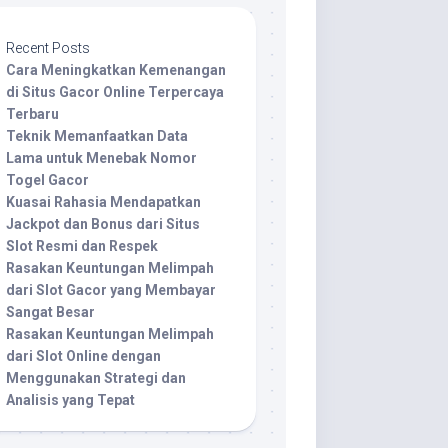
Recent Posts
Cara Meningkatkan Kemenangan
di Situs Gacor Online Terpercaya
Terbaru
Teknik Memanfaatkan Data
Lama untuk Menebak Nomor
Togel Gacor
Kuasai Rahasia Mendapatkan
Jackpot dan Bonus dari Situs
Slot Resmi dan Respek
Rasakan Keuntungan Melimpah
dari Slot Gacor yang Membayar
Sangat Besar
Rasakan Keuntungan Melimpah
dari Slot Online dengan
Menggunakan Strategi dan
Analisis yang Tepat