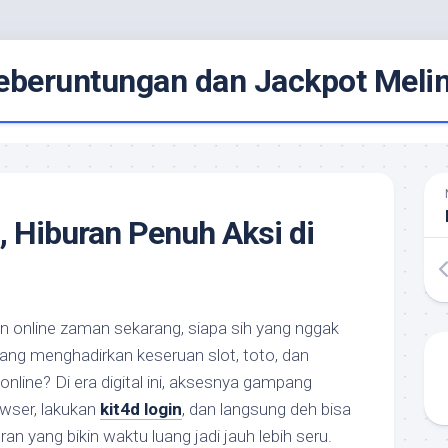
Keberuntungan dan Jackpot Mel
 Hiburan Penuh Aksi di
n online zaman sekarang, siapa sih yang nggak
ang menghadirkan keseruan slot, toto, dan
online? Di era digital ini, aksesnya gampang
wser, lakukan
kit4d login
, dan langsung deh bisa
n yang bikin waktu luang jadi jauh lebih seru.