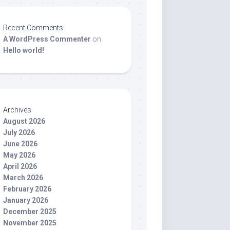
Recent Comments
A WordPress Commenter
on
Hello world!
Archives
August 2026
July 2026
June 2026
May 2026
April 2026
March 2026
February 2026
January 2026
December 2025
November 2025